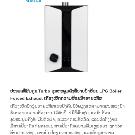
ປະເພດທີ່ສົມດູນ Turbo ອຸນຫະພູມຄົງທີ່ອາບນ້ໍາຮ້ອນ LPG Boiler
Forced Exhaust ເຄື່ອງເຮັດຄວາມຮ້ອນນ້ໍາອາຍແກັສ
ເຄື່ອງເຮັດນ້ຳອຸ່ນອາຍແກັສແບບບັງຄັບນີ້ບໍ່ພຽງແຕ່ສາມາດສະໜອງນ້ຳ
ຮ້ອນຕາມຄວາມຕ້ອງການໄດ້ທັນທີ, ບໍ່ມີທີ່ສິ້ນສຸດ, ແຕ່ນ້ຳຮ້ອນ
ອຸນຫະພູມຄົງທີ່. ມັນຕິດຝາ, ຂະໜາດກະທັດຮັດ, ແລະຕິດຕັ້ງງ່າຍ.
ມີການປ້ອງກັນ flameout, ການປ້ອງກັນຄວາມລົ້ມເຫຼວຂອງ Ignition,
ຕ້ານ freezing, ການປົກປ້ອງ overheating, ແລະອື່ນໆສາມາດ