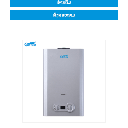
ອ່ານ​ຕື່ມ
ສົ່ງສອບຖາມ