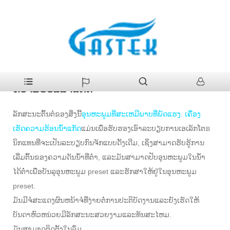
>
ຜະລິດຕະພັນ
>
ເຄື່ອງເຮັດນ້ໍາອາຍແກັສ
>
ອຸນຫະພູມທີ່ສະເຫມີພາບທີ່ພັດ
ບ້ານ
ແຮງ. ເຄື່ອງເຮັດຄວາມຮ້ອນນ້ໍາແກັດ
ອຸນຫະພູມທີ່ສະເຫມີພາບທີ່ພັດແຮງ. ເຄື່ອງເຮັດ
ຄວາມຮ້ອນນ້ໍາແກັດ
ລັກສະນະຕົ້ນຕໍຂອງສິ່ງນີ້
ອຸນຫະພູມທີ່ສະເຫມີພາບທີ່ພັດແຮງ. ເຄື່ອງ
ເຮັດຄວາມຮ້ອນນ້ໍາແກັດ
ແມ່ນເພື່ອຮັບຮອງເອົາລະບຽບການເອເລັກໂຕຣ
ນິກແທນທີ່ຈະເປັນລະບຽບກົນຈັກແບບດັ້ງເດີມ, ເຊິ່ງສາມາດຮັບຮູ້ການ
ເລີ່ມຕົ້ນຂອງຄວາມດັນນ້ໍາທີ່ຕໍ່າ, ແລະມັນສາມາດປັບອຸນຫະພູມໃນນ້ໍາ
ໄດ້ຕ່ໍາເພື່ອບັນລຸອຸນຫະພູມ preset ແລະຮັກສາໃຫ້ຢູ່ໃນອຸນຫະພູມ
preset.
ມັນມີຈໍສະແດງຜົນຫນ້າຈໍທີ່ງ່າຍຕໍ່ການປະຕິບັດງານແລະຍັງເຮັດໃຫ້
ບັນດາຫົວຫນ່ວຍມີລັກສະນະສວຍງາມແລະທັນສະໄຫມ.
ມັນສາມາດຕິດຕັ້ງໃນລົ່ມ.