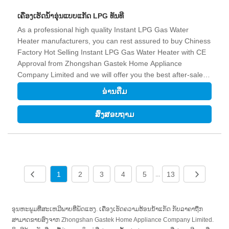
ເຄື່ອງເຮັດນ້ຳອຸ່ນແບບແກັດ LPG ທັນທີ
As a professional high quality Instant LPG Gas Water
Heater manufacturers, you can rest assured to buy Chiness
Factory Hot Selling Instant LPG Gas Water Heater with CE
Approval from Zhongshan Gastek Home Appliance
Company Limited and we will offer you the best after-sale
service and timely delivery.
ອ່ານ​ຕື່ມ
ສົ່ງສອບຖາມ
1
2
3
4
5
13
...
ອຸນຫະພູມທີ່ສະເຫມີພາບທີ່ພັດແຮງ. ເຄື່ອງເຮັດຄວາມຮ້ອນນ້ໍາແກັດ ກັບລາຄາຖືກ
ສາມາດຂາຍສົ່ງຈາກ Zhongshan Gastek Home Appliance Company Limited.