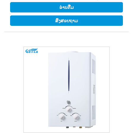
ຮັບປະກັນຄວາມປອດໄພຂອງຄອບຄົວ.Product Picture1.Product
ອ່ານ​ຕື່ມ
Description ເຄື່ອງເຮັດນ້ຳອຸ່ນອາຍແກັສແບບບັງຄັບນີ້ບໍ່ພຽງແຕ່
ສາມາດສະໜອງນ້ຳຮ້ອນຕາມຄວາມຕ້ອງການໄດ້ທັນທີ, ບໍ່ມີທີ່ສິ້ນສຸດ,
ສົ່ງສອບຖາມ
ແຕ່ນ້ຳຮ້ອນອຸນຫະພູມຄົງທີ່. ມັນຕິດຝາ, ຂະໜາດກະທັດຮັດ, ແລະຕິດ
ຕັ້ງງ່າຍ. ມີການປ້ອງກັນ flameout, ການປ້ອງກັນຄວາມລົ້ມເຫຼວຂອງ
Ignition, ຕ້ານ freezing, ການປົກປ້ອງ overheating, ແລະອື່ນໆ
ສາມາດຮັບປະກັນຄວາມປອດໄພຂອງຄອບຄົວ.Product Picture ຈີນ
ຮ້ອນຂາຍປະເພດດຸ່ນດ່ຽງ Turbo ອຸນຫະພູມຄົງທີ່ Shower ຮ້ອນ
LPG Boiler ບັງຄັບ Exhaust ເຄື່ອງເຮັດຄວາມຮ້ອນນ້ໍາອາຍແກັສ