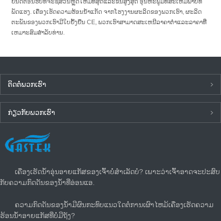
ຍິນ​ດີ​ຕ້ອນ​ຮັບ​ທີ່​ຈະ​ຊື້​ສ່ວນ​ຫຼຸດ​ໃຫມ່​ທີ່​ສຸດ​ແລະ​ຂັ້ນ​ສູງ​ສຸດ ອຸນຫະພູມທີ່ສະເຫມີພາບທີ່
ພັດແຮງ. ເຄື່ອງເຮັດຄວາມຮ້ອນນ້ໍາແກັດ ຈາກ​ໂຮງ​ງານ​ຜະ​ລິດ​ຂອງ​ພວກ​ເຮົາ​, ຜະ​ລິດ​
ຕະ​ພັນ​ຂອງ​ພວກ​ເຮົາ​ມີ​ໃບ​ຢັ້ງ​ຢືນ CE​, ພວກ​ເຮົາ​ສາ​ມາດ​ສະ​ເຫນີ​ລາ​ຄາ​ຕ​່​ໍ​າ​ແລະ​ລາ​ຄາ​ທີ່​
ເຫມາະ​ສົມ​ສໍາ​ລັບ​ທ່ານ​.
ຕິດ​ຕໍ່​ພວກ​ເຮົາ
ກ່ຽວ​ກັບ​ພວກ​ເຮົາ
ຂ່າວ​ລ່າ​ສຸດ
ເຄື່ອງເຮັດນ້ຳອຸ່ນອາຍແກັສຂອງເຈົ້າບໍ່ສຳເລັດບໍ? ເພາະວ່າເຈົ້າອາດຈະປະສົບ
ກັບຄວາມກົດດັນຂອງນໍ້າທີ່ອ່ອນແອ.
ຄວາມກົດດັນຂອງນ້ໍາມີຜົນກະທົບແນວໃດຕໍ່ການເຜົາໄຫມ້ເຄື່ອງເຮັດຄວາມ
ຮ້ອນນ້ໍາອາຍແກັສທີ່ບໍ່ມີຖັງ?