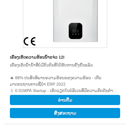
ເຄື່ອງເຮັດຄວາມຮ້ອນນ້ໍາແຈ່ວ 12l
ເຄື່ອງເຮັດນ້ໍານ້ໍາທີ່ບໍ່ມີຕົວຕົນທີ່ໄດ້ຮັບການຢັ້ງຢືນແລ້ວ
🔥 88% ປະສິດທິພາບຄວາມຮ້ອນຂອງຄວາມຮ້ອນ - ເກີນ
ມາດຕະຖານການຊີ້ນໍາ ERP 2022
💧 0.01MPA Startup - ເຮັດວຽກໃນບໍລິເວນທີ່ມີຄວາມກົດດັນຕໍ່າ
🌡️± 1 °ຄວາມຖືກຕ້ອງ C - ການຄວບຄຸມອຸນຫະພູມທີ່ສະຫຼາດ
ອ່ານ​ຕື່ມ
🍃<56ppm NO emission - environmentally friendly
ສົ່ງສອບຖາມ
ວິທີແກ້ໄຂທີ່ດີເລີດສໍາລັບ:
ອາພາດເມັນອາຍນ້ໍາອາຍນ້ໍາອາຍແກັດ
ຂະຫນາດກະທັດລັດ (ຂະຫນາດ 550 × 350 × 160mm) ເຫມາະກັບ