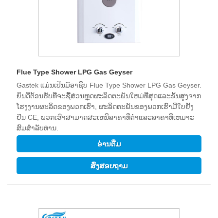
Flue Type Shower LPG Gas Geyser
Gastek ແມ່ນເປັນມືອາຊີບ Flue Type Shower LPG Gas Geyser.
ຍິນ​ດີ​ຕ້ອນ​ຮັບ​ທີ່​ຈະ​ຊື້​ສ່ວນ​ຫຼຸດ​ຜະ​ລິດ​ຕະ​ພັນ​ໃຫມ່​ທີ່​ສຸດ​ແລະ​ຂັ້ນ​ສູງ​ຈາກ​
ໂຮງ​ງານ​ຜະ​ລິດ​ຂອງ​ພວກ​ເຮົາ​, ຜະ​ລິດ​ຕະ​ພັນ​ຂອງ​ພວກ​ເຮົາ​ມີ​ໃບ​ຢັ້ງ​
ຢືນ CE​, ພວກ​ເຮົາ​ສາ​ມາດ​ສະ​ເຫນີ​ລາ​ຄາ​ທີ່​ຕ​່​ໍ​າ​ແລະ​ລາ​ຄາ​ທີ່​ເຫມາະ​
ສົມ​ສໍາ​ລັບ​ທ່ານ​.
ອ່ານ​ຕື່ມ
ສົ່ງສອບຖາມ