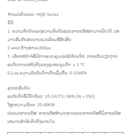
ຈໍານວນຕົວແບບ: HQB Series
ຂໍ້ດີ:
1. ຄວາມກົດດັນຂອງຄວາມກົດດັນແລະອາຍແກັສສາມາດປັບໄດ້, ເຫ
ມາະສົມກັບສະພາບແວດລ້ອມທີ່ສັບສົນ
2.wind ຕ້ານທານ≥300pa
3. ເລືອກຫນ້າຈໍທີ່ມີການຄວບຄຸມເອເລັກໂຕຣນິກ, ການເຮັດວຽກງ່າຍ
ລະດັບການເຫນັງຕີງຂອງອຸນຫະພູມນ້ໍາ: ± 1 ℃
5.Low ຄວາມກົດດັນດ້ານນໍ້າເລີ່ມຕົ້ນ: 0.01MPA
ຄຸນນະສົມບັດ:
ລະດັບນ້ໍາທີ່ມີນໍ້າຮ້ອນ: 10-24LTS / MIN (δt = 25K)
ໂຫຼດຄວາມຮ້ອນ: 20-48KW
ປະເພດອາຍແກັສ: ອາຍແກັສທໍາມະຊາດແລະອາຍແກັສທີ່ມີອາຍແກັສ
ເຫມາະສໍາລັບຕິດຕັ້ງພາຍໃນ.