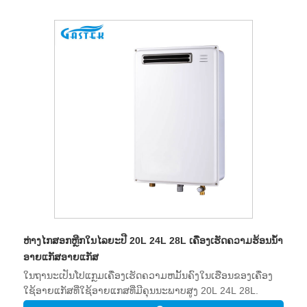
ສະຖານທີ່ຈໍາກັດ
ຫ່າງໄກສອກຫຼີກໃນໄລຍະປີ 20L 24L 28L ເຄື່ອງເຮັດຄວາມຮ້ອນນ້ໍາ
ອາຍແກັສອາຍແກັສ
ໃນຖານະເປັນໂປແກຼມເຄື່ອງເຮັດຄວາມຫມັ້ນຄົງໃນເຮືອນຂອງເຄື່ອງ
ໃຊ້ອາຍແກັສທີ່ໃຊ້ອາຍແກສທີ່ມີຄຸນນະພາບສູງ 20L 24L 28L.