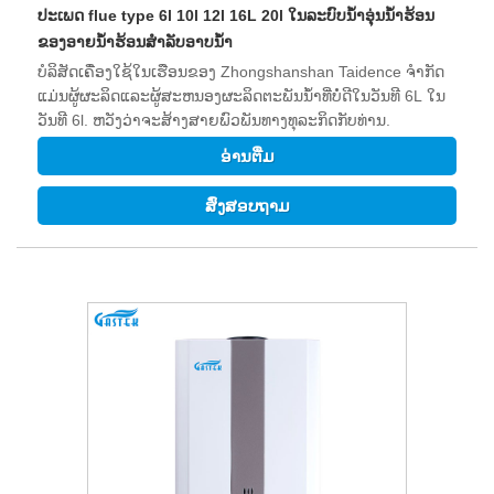
ປະເພດ flue type 6l 10l 12l 16L 20l ໃນລະບົບນ້ໍາອຸ່ນນ້ໍາຮ້ອນ
ຂອງອາຍນ້ໍາຮ້ອນສໍາລັບອາບນ້ໍາ
ບໍລິສັດເຄື່ອງໃຊ້ໃນເຮືອນຂອງ Zhongshanshan Taidence ຈໍາກັດ
ແມ່ນຜູ້ຜະລິດແລະຜູ້ສະຫນອງຜະລິດຕະພັນນ້ໍາທີ່ບໍ່ດີໃນວັນທີ 6L ໃນ
ວັນທີ 6l. ຫວັງວ່າຈະສ້າງສາຍພົວພັນທາງທຸລະກິດກັບທ່ານ.
ອ່ານ​ຕື່ມ
ສົ່ງສອບຖາມ