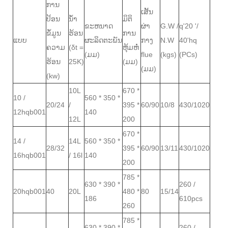
ການ
ເສັ້ນ
ປ້ອນ
ນ້ໍາ
ມິຕິ
ຂະຫນາດ
ຜ່າ
G.W /
q'20 '/
ຂໍ້ມູນ
ຮ້ອນ
ການ
ແບບ
ຜະລິດຕະພັນ
ກາງ
N.W
40'hq
ຄວາມ
(δt =
ຫຸ້ມຫໍ່
(ມມ)
flue
(kgs)
(PCs)
ຮ້ອນ
25K)
(ມມ)
(ມມ)
(kw)
10L
670 *
10 /
560 * 350 *
20/24
/
395 *
60/90
10/8
430/1020
12hqb001
140
12L
200
670 *
14 /
14L
560 * 350 *
28/32
395 *
60/90
13/11
430/1020
16hqb001
/ 16l
140
200
785 *
630 * 390 *
260 /
20hqb001
40
20L
480 *
80
15/14
186
610pcs
260
785 *
630 * 390 *
260 /