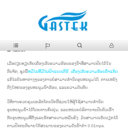
>
ຜະລິດຕະພັນ
>
ເຄື່ອງເຮັດນ້ໍາອາຍແກັສ
>
ຫມໍ້ໄຟທີ່ມີໄຟຟ້າແບດເຕີຣີ. ເຄື່ອງ
ບ້ານ
ເຮັດຄວາມຮ້ອນນ້ໍາແກັດ
ຫມໍ້ໄຟທີ່ມີໄຟຟ້າແບດເຕີຣີ. ເຄື່ອງເຮັດຄວາມຮ້ອນ
ນ້ໍາແກັດ
ເມື່ອປຽບທຽບກັບເຄື່ອງເຮັດຄວາມຮ້ອນຂອງນ້ໍາທີ່ສາມາດປັບໄດ້ໃນ
ກົນຈັກ, ຊຸດນີ້
ຫມໍ້ໄຟທີ່ມີໄຟຟ້າແບດເຕີຣີ. ເຄື່ອງເຮັດຄວາມຮ້ອນນ້ໍາແກັດ
ແກ້ໄຂບັນຫາຕ່າງໆຂອງການບໍ່ສາມາດກໍານົດອຸນຫະພູມໄດ້, ການເຫນັງ
ຕີງໃຫຍ່ຂອງອຸນຫະພູມນ້ໍາຮ້ອນ, ແລະຄວາມດັນຕຶບ.
ວິທີການຄວບຄຸມເອເລັກໂຕຣນິກນີ້ຊ່ວຍໃຫ້ຜູ້ໃຊ້ສາມາດກໍານົດ
ອຸນຫະພູມນ້ໍາໄດ້ໂດຍການກົດປຸ່ມ, ແລະຫນ່ວຍບໍລິການຈະປັບຕົວເຂົ້າ
ກັບອຸນຫະພູມທີ່ຕັ້ງແລະຮັກສາຄວາມຫມັ້ນຄົງ. ມັນສາມາດເຮັດວຽກໄດ້
ຕາມປົກກະຕິພາຍໃຕ້ສະພາບຂອງຄວາມດັນນ້ໍາຕ່ໍາ 0.01mpa.