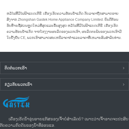
ຫມໍ້ໄຟທີ່ມີໄຟຟ້າແບດເຕີຣີ. ເຄື່ອງເຮັດຄວາມຮ້ອນນ້ໍາແກັດ ກັບລາຄາຖືກສາມາດຂາຍ
ສົ່ງຈາກ Zhongshan Gastek Home Appliance Company Limited. ຍິນ​ດີ​ຕ້ອນ​
ຮັບ​ທີ່​ຈະ​ຊື້​ສ່ວນ​ຫຼຸດ​ໃຫມ່​ທີ່​ສຸດ​ແລະ​ຂັ້ນ​ສູງ​ສຸດ ຫມໍ້ໄຟທີ່ມີໄຟຟ້າແບດເຕີຣີ. ເຄື່ອງເຮັດ
ຄວາມຮ້ອນນ້ໍາແກັດ ຈາກ​ໂຮງ​ງານ​ຜະ​ລິດ​ຂອງ​ພວກ​ເຮົາ​, ຜະ​ລິດ​ຕະ​ພັນ​ຂອງ​ພວກ​ເຮົາ​ມີ​
ໃບ​ຢັ້ງ​ຢືນ CE​, ພວກ​ເຮົາ​ສາ​ມາດ​ສະ​ເຫນີ​ລາ​ຄາ​ຕ​່​ໍ​າ​ແລະ​ລາ​ຄາ​ທີ່​ເຫມາະ​ສົມ​ສໍາ​ລັບ​ທ່ານ​.
ຕິດ​ຕໍ່​ພວກ​ເຮົາ
ກ່ຽວ​ກັບ​ພວກ​ເຮົາ
ຂ່າວ​ລ່າ​ສຸດ
ເຄື່ອງເຮັດນ້ຳອຸ່ນອາຍແກັສຂອງເຈົ້າບໍ່ສຳເລັດບໍ? ເພາະວ່າເຈົ້າອາດຈະປະສົບ
ກັບຄວາມກົດດັນຂອງນໍ້າທີ່ອ່ອນແອ.