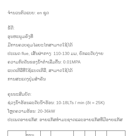
ຈໍານວນຕົວແບບ: en ຊຸດ
ຂໍ້ດີ:
ອຸນຫະພູມຄົງທີ່
ມີການຄວບຄຸມໄລຍະໄກສາມາດໃຊ້ໄດ້
ປະເພດ flue, ເສັ້ນຜ່າກາງ: 110-130 ມມ, ຍົກລະດັບງ່າຍ
ຄວາມກົດດັນຂອງນ້ໍາຕໍ່າເລີ່ມຕົ້ນ: 0.01MPA
ແບດເຕີລີ່ທີ່ໃຊ້ແບດເຕີລີ່, ສາມາດໃຊ້ໄດ້
ການສະແດງປຸ່ມສໍາຄັນ
ຄຸນນະສົມບັດ:
ຊ່ວງນ້ໍາຮ້ອນລະດັບນ້ໍາຮ້ອນ: 10-18LTs / min (δt = 25K)
ໂຫຼດຄວາມຮ້ອນ: 20-36kW
ປະເພດອາຍແກັສ: ອາຍແກັສທໍາມະຊາດແລະອາຍແກັສທີ່ມີອາຍແກັສ
ການ