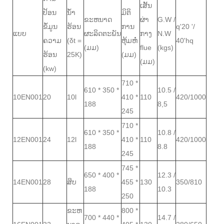
ເສັ້ນ
ປ້ອນ
ນ້ໍາ
ມິຕິ
ຂະຫນາດ
ຜ່າ
G.W /
ຂໍ້ມູນ
ຮ້ອນ
ການ
q'20 '/
ແບບ
ຜະລິດຕະພັນ
ກາງ
N.W
ຄວາມ
(δt =
ຫຸ້ມຫໍ່
40'hq
(ມມ)
flue
(kgs)
ຮ້ອນ
25K)
(ມມ)
(ມມ)
(kw)
710 *
610 * 350 *
10.5 /
10EN001
20
10l
410 *
110
420/1000
188
8,5
245
710 *
610 * 350 *
10.8 /
12EN001
24
12l
410 *
110
420/1000
188
8.8
245
745 *
650 * 400 *
12.3 /
14EN001
28
ສິບ
455 *
130
350/810
188
10.3
250
ຂະຫ
800 *
700 * 440 *
14.7 /