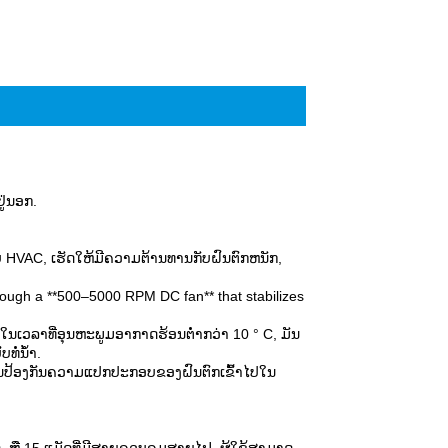
Live
ງຢູ່ນອກ.
ບົບ HVAC, ເຮັດໃຫ້ມີຄວາມຕ້ານທານກັບຝົນຕົກຫນັກ,
hrough a **500–5000 RPM DC fan** that stabilizes
ນເວລາທີ່ອຸນຫະພູມອາກາດຮ້ອນຕໍ່າກວ່າ 10 ° C, ມັນ
ໍ່ນ້ໍາ.
ມັນປ້ອງກັນຄວາມແປກປະກອບຂອງຝົນຕົກເຂົ້າໄປໃນ