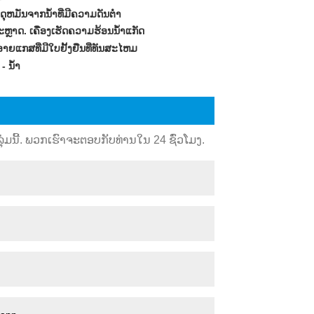
ຸຫມັ່ນຈາກນ້ໍາທີ່ມີຄວາມດັນຕ່ໍາ
່ສະຫຼາດ. ເຄື່ອງເຮັດຄວາມຮ້ອນນ້ໍາແກັດ
ອາຍແກສທີ່ມີໃບຢັ້ງຢືນທີ່ທັນສະໄຫມ
- ນ້ໍາ
ມນີ້. ພວກເຮົາຈະຕອບກັບທ່ານໃນ 24 ຊົ່ວໂມງ.