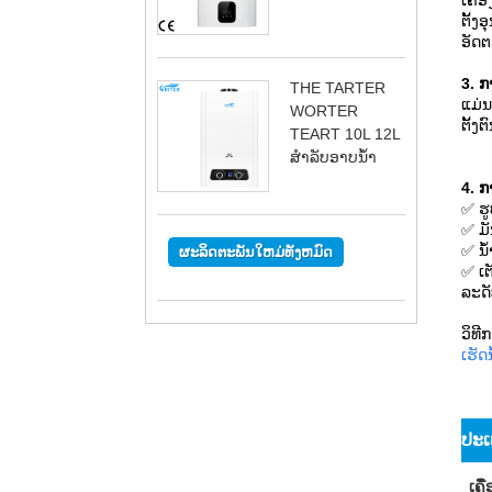
ເຄື່
ຕັ້ງ
ອັດຕ
3. ກ
THE TARTER
ແມ່ນ
WORTER
ຕັ້ງຕ
TEART 10L 12L
ສໍາລັບອາບນ້ໍາ
4. ກ
✅
ຮູ
✅
ມ
✅
ນ
ຜະລິດຕະພັນໃຫມ່ທັງຫມົດ
✅
ເ
ລະດັ
ວິທີ
ເຮັດ
ປະເ
ເຄື