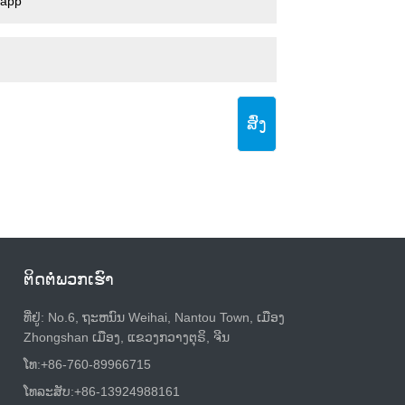
ສົ່ງ
ຕິດ​ຕໍ່​ພວກ​ເຮົາ
ທີ່ຢູ່: No.6, ຖະຫນົນ Weihai, Nantou Town, ເມືອງ
Zhongshan ເມືອງ, ແຂວງກວາງຕຸຣິ, ຈີນ
ໂທ:
+86-760-89966715
ໂທລະສັບ:
+86-13924988161