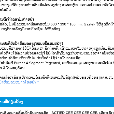
ອງເຮັດນ້ໍາທີ່ມີຂົນສົ່ງເສື້ອກັນຫນາວ Gastek ທີ່ດີທີ່ສຸດມາພ້ອມກັບ 5 ແມັດຫຼື 10
ອຸນຫະພູມທີ່ຕ້ອງການຜ່ານອິນເຕີເຟດຂອງຫ່າງໄກສອກຫຼີກ, ແລະລະບົບຈະປັບຕົວໂ
ະໂນມັດ.
ານຕິດຕັ້ງຂອງມັນງ່າຍບໍ?
ແລ້ວ, ມັນມີຂະຫນາດທີ່ຫນາແຫນ້ນ 630 * 390 * 186mm. Gastek ໃຫ້ຊຸດຕິດຕັ້ງ
ົນເອງດ້ວຍເຄື່ອງມືແລະຕົວເຊື່ອມຕໍ່ທີ່ຖືກຕ້ອງ.
ານປະຕິບັດນ້ໍາຮ້ອນຂອງຮູບແບບນີ້ແມ່ນຫຍັງ?
ບແບບນີ້ສາມາດໃຫ້ນ້ໍາຮ້ອນ 24 ລິດຕໍ່ນາທີ
, ເຖິງແມ່ນວ່າໃນຫລາຍໆແຫຼ່ງພ້ອມກັນແລ
ັນໄວທີ່ຈະໃຫ້ຄວາມຮ້ອນແລະຜູ້ໃຊ້ບໍ່ຕ້ອງກັງວົນກ່ຽວກັບການແລ່ນອອກຈາກນ້ໍາຮ້ອ
້ໍາຮ້ອນໄດ້ຮ້ອນເກືອບທັນທີ, ປະຢັດຄ່າໃຊ້ຈ່າຍໃນອາຍແກັສ.
ຕັກໂນໂລຢີ Burner 4 Segment Pegented, ລະບົບຄວບຄຸມສະຫຼາດແລະພັດລົມ 5
ບ 3 ໃນລະດູຮ້ອນ.
ການເລືອກເຄື່ອງເຮັດຄວາມຮ້ອນນ້ໍາທີ່ເຫມາະສົມທີ່ສຸດສໍາລັບຄອບຄົວຂອງທ່ານ, ກະລ
ນ້ໍາຮ້ອນຂະຫນາດໃຫຍ່ບໍ? "
ພດທີ່ກ່ຽວຂ້ອງ
່ອງເຮັດຄວາມຮ້ອນນ້ໍາມັນອາຍແກັສ
ACTIED CEE CEE CEE CEE. ເຄື່ອງເຮັດ