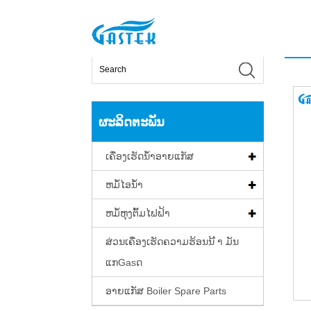
>
ຜະລິດຕະພັນ
>
ເຄື່ອງເຮັດນ້ໍາອາຍແກັສ
>
ເຄື່ອງເຮັດຄ
ບ້ານ
ຜະລິດຕະພັນ
ເຄື່ອງເຮັດນ້ໍາອາຍແກັສ
ຫມໍ້ໄອນ້ໍາ
ຫມໍ້ຫຸງຕົ້ມໄຟຟ້າ
ສ່ວນເຄື່ອງເຮັດຄວາມຮ້ອນນ້ ຳ ມັນ
ແກGasດ
ອາຍແກັສ Boiler Spare Parts