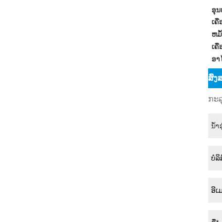
ອຸນ
ເຄື
ຫມໍ
ເຄື
ອາໄ
ສົ່
ກະລ