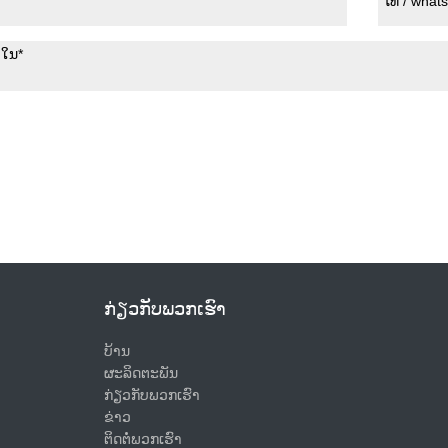
ກ່ຽວ​ກັບ​ພວກ​ເຮົາ
ບ້ານ
ຜະລິດຕະພັນ
ກ່ຽວ​ກັບ​ພວກ​ເຮົາ
ຂ່າວ
ຕິດຕໍ່ພວກເຮົາ