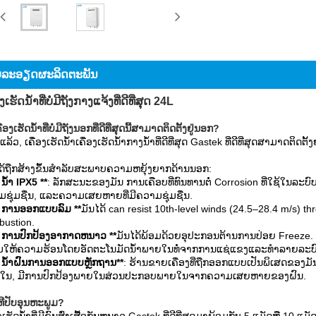
ລະ​ອຽດ​ຜະ​ລິດ​ຕະ​ພັນ
ອງເຮັດນ້ໍາທີ່ບໍ່ມີຖັງກາງແຈ້ງທີ່ດີທີ່ສຸດ 24L
ື່ອງເຮັດນ້ໍາທີ່ບໍ່ມີຖັງນອກທີ່ດີທີ່ສຸດນີ້ສາມາດຕິດຕັ້ງຢູ່ນອກ?
ລ້ວ, ເຄື່ອງເຮັດນ້ໍາເຄື່ອງເຮັດນ້ໍາກາງນ້ໍາທີ່ດີທີ່ສຸດ Gastek ທີ່ດີທີ່ສຸດສາມາດຕິດຕັ້
ດ້ຖືກສ້າງຂຶ້ນສໍາລັບສະພາບຄວາມຫຍຸ້ງຍາກດ້ານນອກ:
 ນ້ໍາ IPX5 **
:
ລັກສະນະຂອງມັນ
ການເຄືອບທີ່ທົນທານຕໍ່ Corrosion ທີ່ໃຊ້ໃນລະ
ຊຸ່ມຊື່ນ, ແລະຄວາມເສຍຫາຍທີ່ມີຄວາມຊຸ່ມຊື່ນ.
* ການອອກແບບລົມ **
ມັນໄດ້ can resist 10th-level winds (24.5–28.4 m/s) t
bustion.
* ການປົກປ້ອງອາກາດຫນາວ **
ມັນໄດ້
ພ້ອມດ້ວຍ
ອຸປະກອນຕ້ານການປ່ອຍ Freeze. ໃ
ີ່ມໃຫ້ຄວາມຮ້ອນໂດຍອັດຕະໂນມັດ
ນ້ໍາພາຍໃນທໍ່ຈາກການແຊ່ແຂງແລະທໍາລາຍລະບົບທ
 ນ້ໍາຝົນ
ການອອກແບບຫຼັກຖານ
**
: ຮ້ານຂາຍເຄື່ອງທີ່ຖືກອອກແບບເປັນພິເສດຂອງ
ໃນ, ມີການປົກປ້ອງພາຍໃນສ່ວນປະກອບພາຍໃນຈາກຄວາມເສຍຫາຍຂອງຝົນ.
ິທີປັບອຸນຫະພູມ?