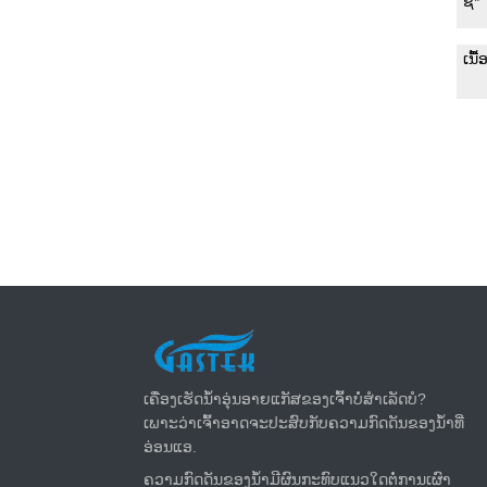
ຂ່າວ​ລ່າ​ສຸດ
ເຄື່ອງເຮັດນ້ຳອຸ່ນອາຍແກັສຂອງເຈົ້າບໍ່ສຳເລັດບໍ?
ເພາະວ່າເຈົ້າອາດຈະປະສົບກັບຄວາມກົດດັນຂອງນໍ້າທີ່
ອ່ອນແອ.
ຄວາມກົດດັນຂອງນ້ໍາມີຜົນກະທົບແນວໃດຕໍ່ການເຜົາ