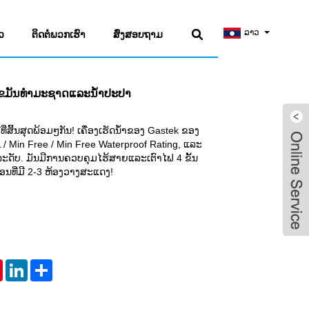
ລາວ
ວ
ຕິດຕໍ່ພວກເຮົາ
ສົ່ງສອບຖາມ
ນອກໄຂມັນທໍາມະຊາດແລະນ້ໍາປະປາ
່ມີທີ່ສິ້ນສຸດພ້ອມໆກັນ! ເຄື່ອງເຮັດນ້ໍາຂອງ Gastek ຂອງ
 / Min Free / Min Free Waterproof Rating, ແລະ
ະດັບ. ມັນມີການຄວບຄຸມໄຮ້ສາຍແລະເຕົາໄຟ 4 ຂັ້ນ
ຮືອນທີ່ມີ 2-3 ຫ້ອງວາງສະແດງ!
tsApp
Pinterest
LinkedIn
Share