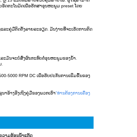
 ແມັດ, ຫຼື 15 ແມັດທີ່ມີສາຍຄວບຄຸມສາຍໄຟ. ຜູ້ໃຊ້ສາມາດ
ດຍອັດຕະໂນມັດເພື່ອຮັກສາອຸນຫະພູມ preset ໂດຍ
ແລະຄູ່ມືຕິດຕັ້ງລາຍລະອຽດ. ມັນງ່າຍທີ່ຈະເຮັດການຕິດ
ະມັນຈະບໍ່ສົ່ງຜົນກະທົບຕໍ່ອຸນຫະພູມຂອງນໍ້າ.
ນ.
00-5000 RPM DC ເພື່ອຮັບປະກັນການເພີ່ມຂື້ນຂອງ
ຸນາອ້າງອີງເຖິງຄູ່ມືຂອງພວກເຮົາ
"
ທ່ານຕ້ອງການເຄື່ອງ
ຄວາມຮ້ອນນ້ໍາແກັດ