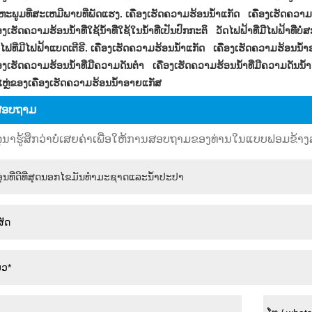
ຫະພູມທີ່ສະເຫມີພາບທີ່ພັດແຮງ. ເຄື່ອງເຮັດຄວາມຮ້ອນນ້ໍາແກັດ
ເຄື່ອງເຮັດຄວາມດ
່ອງເຮັດຄວາມຮ້ອນນ້ໍາທີ່ໃຊ້ນ້ໍາທີ່ໃຊ້ໃນນ້ໍາທີ່ເປັນປົກກະຕິ
ວັດໄຟຟ້າທີ່ມີໄຟຟ້າທີ່ບໍ
້ໄຟທີ່ມີໄຟຟ້າແບດເຕີຣີ. ເຄື່ອງເຮັດຄວາມຮ້ອນນ້ໍາແກັດ
ເຄື່ອງເຮັດຄວາມຮ້ອນນ້ໍາ
່ອງເຮັດຄວາມຮ້ອນນ້ໍາທີ່ມີຄວາມດັນຕ່ໍາ
ເຄື່ອງເຮັດຄວາມຮ້ອນນ້ໍາທີ່ມີຄວາມດັນນ້ໍາ 
ຫຼ່ຂອງເຄື່ອງເຮັດຄວາມຮ້ອນນ້ໍາອາຍແກັສ
ງສອບຖາມ
ຸນາຮູ້ສຶກວ່າບໍ່ເສຍຄ່າເພື່ອໃຫ້ການສອບຖາມຂອງທ່ານໃນແບບຟອມຂ້າງລຸ່