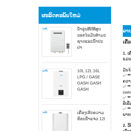
ຜະລິດຕະພັນໃຫມ່
ນ້ໍາອຸ່ນທີ່ດີທີ່ສຸດ
ລາຍ​
ນອກໄຂມັນທໍາມະ
ຊາດແລະນ້ໍາປະ
ເຄື່
ປາ
1. ເຄ
ແມ່ນແ
ມັນໄ
10L 12L 16L
✅
**
LPG / GASE
ຄວາມ
GASH GASH
✅
*
GASH
com
✅
*
ລິເລ
✅
**
ເຄື່ອງເຮັດຄວາມ
ພາຍ
ຮ້ອນນ້ໍາແຈ່ວ 12l
2. ວ