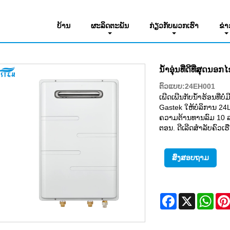
ວາມຮ້ອນນ້ໍາມັນອາຍແກັສ
ບ້ານ
ຜະລິດຕະພັນ
ກ່ຽວ​ກັບ​ພວກ​ເຮົາ
ຂ່າ
ນ້ໍາອຸ່ນທີ່ດີທີ່ສຸດ
ຕົວແບບ:24EH001
ເພີດເພີນກັບນ້ໍາຮ້ອນທີ່ບໍ
Gastek ໃຫ້ບໍລິການ 24L
ຄວາມຕ້ານທານລົມ 10 ລ
ຕອນ. ດີເລີດສໍາລັບຄົວເ
ສົ່ງສອບຖາມ
Facebook
X
Wha