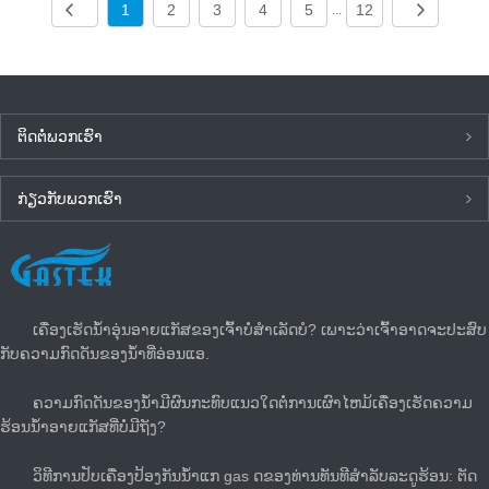
1
2
3
4
5
12
...
ຕິດ​ຕໍ່​ພວກ​ເຮົາ
ກ່ຽວ​ກັບ​ພວກ​ເຮົາ
ຂ່າວ​ລ່າ​ສຸດ
ເຄື່ອງເຮັດນ້ຳອຸ່ນອາຍແກັສຂອງເຈົ້າບໍ່ສຳເລັດບໍ? ເພາະວ່າເຈົ້າອາດຈະປະສົບ
ກັບຄວາມກົດດັນຂອງນໍ້າທີ່ອ່ອນແອ.
ຄວາມກົດດັນຂອງນ້ໍາມີຜົນກະທົບແນວໃດຕໍ່ການເຜົາໄຫມ້ເຄື່ອງເຮັດຄວາມ
ຮ້ອນນ້ໍາອາຍແກັສທີ່ບໍ່ມີຖັງ?
ວິທີການປັບເຄື່ອງປ້ອງກັນນ້ໍາແກ gas ດຂອງທ່ານທັນທີສໍາລັບລະດູຮ້ອນ: ຕັດ