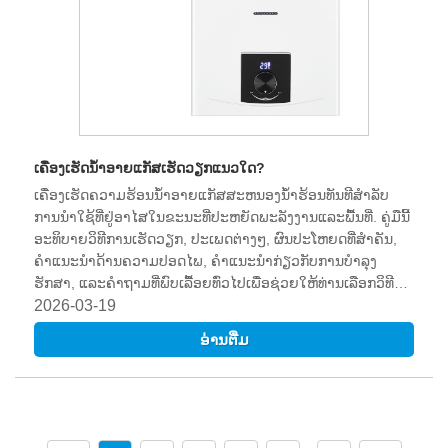
ເຄື່ອງເຮັດນ້ໍາອາຍແກັສເຮັດວຽກແນວໃດ?
ເຄື່ອງເຮັດຄວາມຮ້ອນນ້ໍາອາຍແກັສສະຫນອງນ້ໍາຮ້ອນທັນທີສໍາລັບ
ການນໍາໃຊ້ທີ່ຢູ່ອາໄສໃນຂະນະທີ່ປະຫຍັດພະລັງງານແລະພື້ນທີ່. ຄູ່ມືນີ້
ອະທິບາຍວິທີການເຮັດວຽກ, ປະເພດຕ່າງໆ, ຜົນປະໂຫຍດທີ່ສໍາຄັນ,
ຄໍາແນະນໍາດ້ານຄວາມປອດໄພ, ຄໍາແນະນໍາກ່ຽວກັບການບໍາລຸງ
ຮັກສາ, ແລະຄໍາຖາມທີ່ພົບເລື້ອຍທົ່ວໄປເພື່ອຊ່ວຍໃຫ້ທ່ານເລືອກວິທີແກ້
ໄຂທີ່ເຫມາະສົມ.
2026-03-19
ອ່ານ​ຕື່ມ