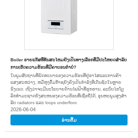
Boiler ອາຍແກັສທີ່ທັນສະໄຫມຍັງເປັນທາງເລືອກທີ່ມີປະໂຫຍດສໍາລັບ
ການເຮັດຄວາມຮ້ອນທີ່ມີຄາບອນຕ່ໍາບໍ?
ໃນພູມສັນຖານທີ່ພັດທະນາຂອງຄວາມຮ້ອນທີ່ຢູ່ອາໄສແລະການຄ້າ
ແສງສະຫວ່າງ, ຫມໍ້ຫຸງຕົ້ມກ໊າຊຍັງຄົງເປັນກໍາລັງທີ່ເດັ່ນຊັດໃນຫຼາຍ
ຂົງເຂດ. ເຖິງວ່າຈະມີນະໂຍບາຍດ້ານໄຟຟ້າທີ່ຮຸກຮານ, ລະບົບໄຮໂດຼ
ລິກທໍາມະຊາດຍັງສະຫນອງຄວາມຮ້ອນທີ່ເຊື່ອຖືໄດ້, ອຸນຫະພູມສູງສໍາ
ລັບ radiators ແລະ loops underfloor.
2026-06-04
ອ່ານ​ຕື່ມ