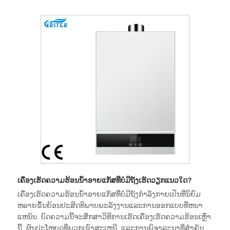
ເຄື່ອງເຮັດຄວາມຮ້ອນນ້ໍາອາຍແກັສທີ່ບໍ່ມີຖັງເຮັດວຽກແນວໃດ?
ເຄື່ອງເຮັດຄວາມຮ້ອນນ້ໍາອາຍແກັສທີ່ບໍ່ມີຖັງກໍາລັງກາຍເປັນທີ່ນິຍົມ
ຫລາຍຂຶ້ນຍ້ອນປະສິດທິພາບພະລັງງານແລະການອອກແບບທີ່ຫນາ
ແຫນ້ນ. ບົດຄວາມນີ້ຈະສຶກສາວິທີການເຮັດເຄື່ອງເຮັດຄວາມຮ້ອນເຫຼົ່າ
ນີ້, ຜົນປະໂຫຍດທີ່ພວກເຂົາສະເຫນີ, ແລະການພິຈາລະນາທີ່ສໍາຄັນ