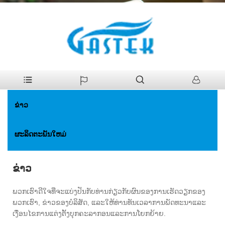
>
ຂ່າວ
ບ້ານ
ຂ່າວ
ຜະລິດຕະພັນໃຫມ່
ຂ່າວ
ພວກເຮົາດີໃຈທີ່ຈະແບ່ງປັນກັບທ່ານກ່ຽວກັບຜົນຂອງການເຮັດວຽກຂອງ
ພວກເຮົາ, ຂ່າວຂອງບໍລິສັດ, ແລະໃຫ້ທ່ານທັນເວລາການພັດທະນາແລະ
ເງື່ອນໄຂການແຕ່ງຕັ້ງບຸກຄະລາກອນແລະການໂຍກຍ້າຍ.