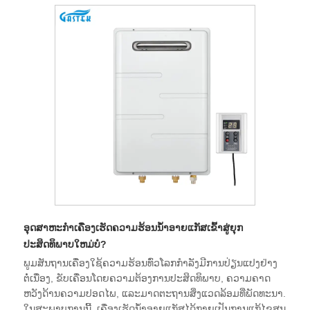
ອຸດສາຫະກໍາເຄື່ອງເຮັດຄວາມຮ້ອນນ້ໍາອາຍແກັສເຂົ້າສູ່ຍຸກ
ປະສິດທິພາບໃຫມ່ບໍ?
ພູມສັນຖານເຄື່ອງໃຊ້ຄວາມຮ້ອນທົ່ວໂລກກໍາລັງມີການປ່ຽນແປງຢ່າງ
ຕໍ່ເນື່ອງ, ຂັບເຄື່ອນໂດຍຄວາມຕ້ອງການປະສິດທິພາບ, ຄວາມຄາດ
ຫວັງດ້ານຄວາມປອດໄພ, ແລະມາດຕະຖານສິ່ງແວດລ້ອມທີ່ພັດທະນາ.
ໃນສະພາບການນີ້, ເຄື່ອງເຮັດນ້ໍາອາຍແກັສໄດ້ກາຍເປັນການແກ້ໄຂສູນ