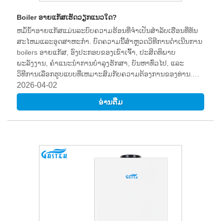
Boiler ອາຍແກັສເຮັດວຽກແນວໃດ?
ຫມໍ້ນ້ໍາອາຍແກັສແມ່ນລະບົບຄວາມຮ້ອນທີ່ຈໍາເປັນສໍາລັບເຮືອນທີ່ທັນ
ສະໄຫມແລະອຸດສາຫະກໍາ. ບົດຄວາມນີ້ສໍາຫຼວດວິທີການດໍາເນີນການ
boilers ອາຍແກັສ, ອົງປະກອບຂອງເຂົາເຈົ້າ, ປະສິດທິພາບ
ພະລັງງານ, ຄໍາແນະນໍາການບໍາລຸງຮັກສາ, ບັນຫາທົ່ວໄປ, ແລະ
ວິທີການເລືອກຮູບແບບທີ່ເຫມາະສົມກັບຄວາມຕ້ອງການຂອງທ່ານ.
GASTEK, ຜູ້ສະຫນອງຊັ້ນນໍາຂອງຫມໍ້ນ້ໍາອາຍແກັສທີ່ເຊື່ອຖືໄດ້,
2026-04-02
ຮັບປະກັນການແກ້ໄຂທີ່ປອດໄພແລະປະສິດທິພາບສໍາລັບລູກຄ້າທີ່ຢູ່
ອ່ານ​ຕື່ມ
ອາໄສແລະການຄ້າ.