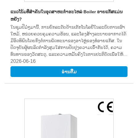
ແນວໂນ້ມທີ່ສໍາຄັນໃນອຸດສາຫະກໍາອະໄຫລ່ Boiler ອາຍແກັສແມ່ນ
ຫຍັງ?
ໃນຊຸມປີມໍ່ໆມານີ້, ການຍົກລະດັບດ້ານເຕັກໂນໂລຢີໃນລະບົບການເຜົາ
ໃຫມ້, ຫນ່ວຍຄວບຄຸມຄວາມຮ້ອນ, ແລະໂຄງສ້າງລະບາຍອາກາດໄດ້
ມີອິດທິພົນໂດຍກົງຕໍ່ການພັດທະນາຂອງອາໄຫຼ່ຂອງທໍ່ອາຍແກັສ. ໃນ
ປັດຈຸບັນຜູ້ຜະລິດກໍາລັງສຸມໃສ່ການປັບປຸງຄວາມເຂົ້າກັນໄດ້, ຄວາມ
ທົນທານຂອງວັດສະດຸ, ແລະຄວາມຫມັ້ນຄົງໃນການປະຕິບັດເພື່ອໃຫ້
ໄດ້ມາດຕະຖານສາກົນທີ່ກໍາລັງພັດທະນາ. ການປ່ຽນແປງນີ້ໄດ້ຊຸກຍູ້
2026-06-16
ການປະດິດສ້າງໃນທຸກຂັ້ນຕອນຂອງການຜະລິດ, ຈາກການຄັດເລືອກ
ອ່ານ​ຕື່ມ
ວັດຖຸດິບຈົນເຖິງການປະກອບແລະການທົດສອບສຸດທ້າຍ.