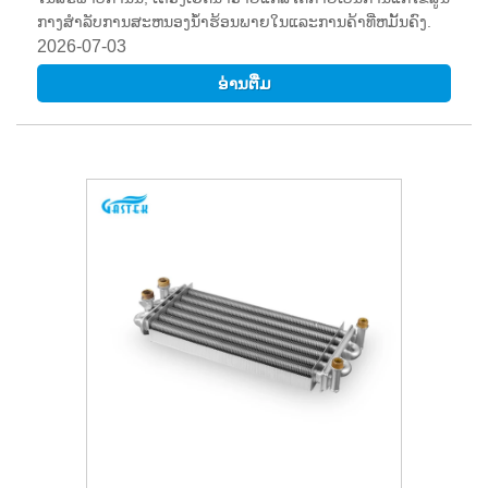
ກາງສໍາລັບການສະຫນອງນ້ໍາຮ້ອນພາຍໃນແລະການຄ້າທີ່ຫມັ້ນຄົງ.
2026-07-03
ອ່ານ​ຕື່ມ