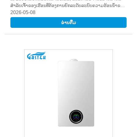
ສໍາລັບເຈົ້າຂອງເຮືອນທີ່ຕ້ອງການຍົກລະດັບລະບົບຄວາມຮ້ອນນ້ໍາຂອງ
ພວກເຂົາ. ພວກເຮົາຍັງຈະກວມເອົາຄໍາແນະນໍາການບໍາລຸງຮັກສາ,
2026-05-08
ການປຽບທຽບຄ່າໃຊ້ຈ່າຍ, ແລະຄໍາຖາມທົ່ວໄປເພື່ອຊ່ວຍໃຫ້ທ່ານ
ອ່ານ​ຕື່ມ
ຕັດສິນໃຈຢ່າງມີຂໍ້ມູນ.