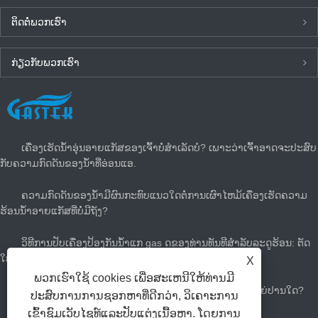
ຕິດ​ຕໍ່​ພວກ​ເຮົາ
ກ່ຽວ​ກັບ​ພວກ​ເຮົາ
ຂ່າວ​ລ່າ​ສຸດ
ເຄື່ອງເຮັດນ້ຳອຸ່ນອາຍແກັສຂອງເຈົ້າບໍ່ສຳເລັດບໍ? ເພາະວ່າເຈົ້າອາດຈະປະສົບ
ກັບຄວາມກົດດັນຂອງນໍ້າທີ່ອ່ອນແອ.
ຄວາມກົດດັນຂອງນ້ໍາມີຜົນກະທົບແນວໃດຕໍ່ການເຜົາໄຫມ້ເຄື່ອງເຮັດຄວາມ
ຮ້ອນນ້ໍາອາຍແກັສທີ່ບໍ່ມີຖັງ?
ວິທີການປັບເຄື່ອງປ້ອງກັນນ້ໍາແກ gas ດຂອງທ່ານທັນທີສໍາລັບລະດູຮ້ອນ: ຕັດ
ໃບບິນແກັດແລະເຢັນ
X
ພວກເຮົາໃຊ້ cookies ເພື່ອສະເຫນີໃຫ້ທ່ານມີ
ທ່ານຕ້ອງການເຄື່ອງເຮັດນ້ໍາຮ້ອນຂະຫນາດໃຫຍ່ຂະຫນາດໃຫຍ່ປານໃດ?
ປະສົບການການຊອກຫາທີ່ດີກວ່າ, ວິເຄາະການ
ເຂົ້າຊົມເວັບໄຊທ໌ແລະປັບແຕ່ງເນື້ອຫາ. ໂດຍການ