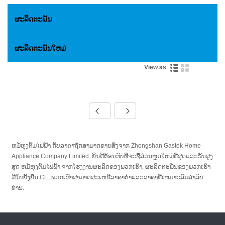
ຜະລິດຕະພັນ
ຜະລິດຕະພັນໃຫມ່
View as
ຫມໍ້ຫຸງຕົ້ມໄຟຟ້າ ກັບລາຄາຖືກສາມາດຂາຍສົ່ງຈາກ Zhongshan Gastek Home
Appliance Company Limited. ຍິນ​ດີ​ຕ້ອນ​ຮັບ​ທີ່​ຈະ​ຊື້​ສ່ວນ​ຫຼຸດ​ໃຫມ່​ທີ່​ສຸດ​ແລະ​ຂັ້ນ​ສູງ​
ສຸດ ຫມໍ້ຫຸງຕົ້ມໄຟຟ້າ ຈາກ​ໂຮງ​ງານ​ຜະ​ລິດ​ຂອງ​ພວກ​ເຮົາ​, ຜະ​ລິດ​ຕະ​ພັນ​ຂອງ​ພວກ​ເຮົາ​
ມີ​ໃບ​ຢັ້ງ​ຢືນ CE​, ພວກ​ເຮົາ​ສາ​ມາດ​ສະ​ເຫນີ​ລາ​ຄາ​ຕ​່​ໍ​າ​ແລະ​ລາ​ຄາ​ທີ່​ເຫມາະ​ສົມ​ສໍາ​ລັບ​
ທ່ານ​.