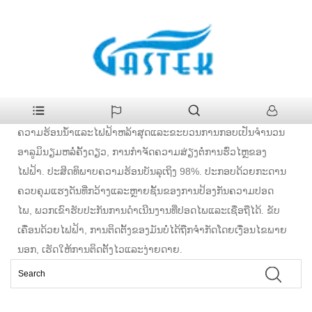
>
ຜະລິດຕະພັນ
>
ຫມໍ້ຫຸງຕົ້ມໄຟຟ້າ
ບ້ານ
ຫມໍ້ຫຸງຕົ້ມໄຟຟ້າ
ຫມໍ້ຫຸງຕົ້ມໄຟຟ້າຂອງພວກເຮົາຮັບຮອງເອົາເທກໂນໂລຍີການແຍກ
ຄວາມຮ້ອນນ້ໍາແລະໄຟຟ້າຫລ້າສຸດແລະຂະບວນການກອບເປັນຈໍານວນ
ອາລູມິນຽມຫລໍ່ຄັ້ງດຽວ, ການກໍາຈັດຄວາມສ່ຽງຕໍ່ການຮົ່ວໄຫຼຂອງ
ໄຟຟ້າ. ປະສິດທິພາບຄວາມຮ້ອນບັນລຸເຖິງ 98%. ປະກອບດ້ວຍກະດານ
ຄວບຄຸມແຮງດັນທີ່ກວ້າງແລະຫຼາຍຊັ້ນຂອງການປ້ອງກັນຄວາມປອດ
ໄພ, ພວກເຂົາຮັບປະກັນການດໍາເນີນງານທີ່ປອດໄພແລະເຊື່ອຖືໄດ້. ຂັບ
ເຄື່ອນດ້ວຍໄຟຟ້າ, ການຕິດຕັ້ງຂອງມັນບໍ່ໄດ້ຖືກຈໍາກັດໂດຍເງື່ອນໄຂພາຍ
ນອກ, ເຮັດໃຫ້ການຕິດຕັ້ງໄວແລະງ່າຍດາຍ.