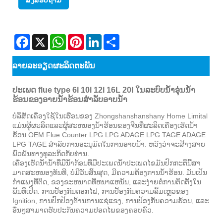
ສົ່ງສອບຖາມ
Facebook
X
WhatsApp
Pinterest
LinkedIn
Share
ລາຍ​ລະ​ອຽດ​ຜະ​ລິດ​ຕະ​ພັນ
ປະເພດ flue type 6l 10l 12l 16L 20l ໃນລະບົບນ້ໍາອຸ່ນນ້ໍາ
ຮ້ອນຂອງອາຍນ້ໍາຮ້ອນສໍາລັບອາບນ້ໍາ
ບໍລິສັດເຄື່ອງໃຊ້ໃນເຮືອນຂອງ Zhongshanshanshany Home Limital
ແມ່ນຜູ້ຜະລິດແລະຜູ້ສະຫນອງນ້ໍາຮ້ອນຂອງຈີນທີ່ຜະລິດເຄື່ອງເຮັດນ້ໍາ
ຮ້ອນ OEM Flue Counter LPG LPG ADAGE LPG TAGE ADAGE
LPG TAGE ສໍາລັບການອະນຸມັດໃນການອາບນ້ໍາ. ຫວັງວ່າຈະສ້າງສາຍ
ພົວພັນທາງທຸລະກິດກັບທ່ານ.
ເຄື່ອງເຮັດນ້ໍານ້ໍາທີ່ມີນໍ້າກ້ອນທີ່ມີປະເພດນ້ໍາປະເພດໄຂມັນປົກກະຕິນີ້ສາ
ມາດສະຫນອງທັນທີ, ບໍ່ມີວັນສິ້ນສຸດ, ມີຄວາມຕ້ອງການນ້ໍາຮ້ອນ. ມັນເປັນ
ກໍາແພງທີ່ຕິດ, ຂອງຂະຫນາດທີ່ຫນາແຫນ້ນ, ແລະງ່າຍຕໍ່ການຕິດຕັ້ງໃນ
ພື້ນທີ່ເປີດ. ການປ້ອງກັນດອກໄຟ, ການປ້ອງກັນຄວາມລົ້ມເຫຼວຂອງ
Ignition, ການປົກປ້ອງຕ້ານການແຊ່ແຂງ, ການປ້ອງກັນຄວາມຮ້ອນ, ແລະ
ອື່ນໆສາມາດຮັບປະກັນຄວາມປອດໄພຂອງຄອບຄົວ.