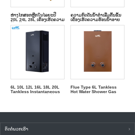
ຫ່າງໄກສອກຫຼີກໃນໄລຍະປີ
ຄວາມກົດດັນນ້ໍາຕ່ໍາເລີ່ມຕົ້ນຂຶ້ນ
20L 24L 28L ເຄື່ອງເຮັດຄວາມ
ເຄື່ອງເຮັດຄວາມຮ້ອນນ້ໍາອາຍ
ຮ້ອນນ້ໍາອາຍແກັສອາຍແກັສ
ແກັສ LPG Flue
6L 10L 12L 16L 18L 20L
Flue Type 6L Tankless
Tankless Instantaneous
Hot Water Shower Gas
LPG Gas Geyser ສໍາລັບອາບ
Geyser
ນ້ໍາ
ຕິດ​ຕໍ່​ພວກ​ເຮົາ