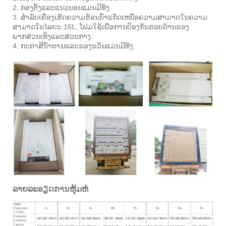
2. ກ່ອງຕັ້ງແລະແນວນອນແມ່ນມີທັງ.
3. ສໍາລັບເຄື່ອງເຮັດຄວາມຮ້ອນນ້ໍາແກັດເຫນືອຄວາມສາມາດໃນຄວາມ
ສາມາດໃນໄລຍະ 16L, ໂຟມໃຊ້ເພື່ອການປ້ອງກັນຮອບດ້ານຂອງ
ພາກສ່ວນເທິງແລະສ່ວນກາງ.
4. ກະຕ່າສີນ້ໍາຕານແລະຂອງຂວັນແມ່ນມີທັງ.
ລາຍລະອຽດການຫຸ້ມຫໍ່