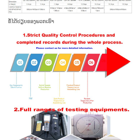
ຂໍ້ໄດ້ປຽບຂອງພວກເຮົາ