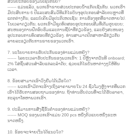
ສ່ວນປະກອບຂອງມັນເຊັ່ນກັນບໍ?
------ ແມ່ນແລ້ວ, ພວກເຮົາຂາຍສ່ວນປະກອບນ້ໍາແກັດເຊັ່ນກັນ. ພວກເຮົາ
ມີປະສົບການ 6 ປີແລະສະສົມວິທີແກ້ໄຂບັນຈຸອຸປະກອນສໍາລັບຕະຫຼາດທີ່
ແຕກຕ່າງກັນ, ແລະບໍ່ເຄີຍມີອຸປະຕິເຫດເຊັ່ນ: ການຮ້ອງທຸກທີ່ຂາດຫາຍໄປ.
ໃນເວລາດຽວກັນ, ພວກເຮົາມີຊຸດທົດສອບອຸປະກອນເສີມທີ່ເຕັມຮູບແບບ;
ສະຫນອງການຝຶກອົບຮົມແລະການຊີ້ນໍາທີ່ກ່ຽວຂ້ອງ, ແລະຍັງສະຫນອງ
ອຸປະກອນການທົດສອບທີ່ກ່ຽວຂ້ອງ. ທ່ານສາມາດປຶກສາຫາລືກ່ຽວກັບ
ລາຍລະອຽດກັບການຂາຍຂອງພວກເຮົາ.
7. ນະໂຍບາຍການຮັບປະກັນຂອງທ່ານແມ່ນຫຍັງ?
------ ໄລຍະເວລາຮັບປະກັນຂອງພວກເຮົາ: 1 ປີຫຼັງຈາກວັນທີ onboard;
2% ໃສ່ຊິ້ນສ່ວນສໍາລັບແຕ່ລະລໍາດັບ; ຊ່ວຍແກ້ໄຂບັນຫາຕ່າງໆໃຫ້ທັນ
ເວລາ.
8. ຂ້ອຍສາມາດເອົາວົງຢືມໄດ້ເມື່ອໃດ?
------ ພວກເຮົາມັກຈະອ້າງເຖິງລາຄາພາຍໃນ 24 ຊົ່ວໂມງຫຼັງຈາກທີ່ພວກ
ເຮົາໄດ້ຮັບການສອບຖາມຂອງທ່ານ. ຖ້າທ່ານຮີບດ່ວນທີ່ຈະໄດ້ຮັບລາຄາ,
ກະລຸນາໂທຫາພວກເຮົາ.
9. ປະລິມານການສັ່ງຊື້ຂັ້ນຕ່ໍາຂອງທ່ານແມ່ນຫຍັງ?
------ MOQ ຂອງພວກເຮົາແມ່ນ 200 pcs ຫນຶ່ງຕົວແບບຫນຶ່ງຂະຫ
ນາດຫນຶ່ງ.
10. ຂ້ອຍຈະຈ່າຍເງິນໄດ້ແນວໃດ?