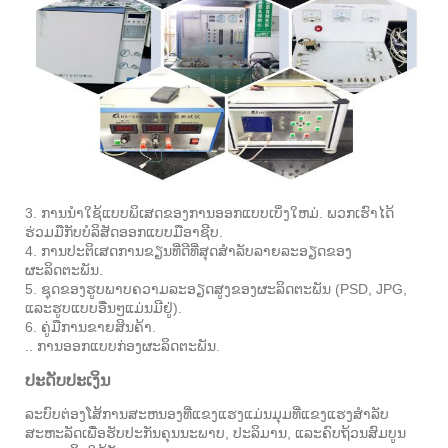
3. ການນໍາໃຊ້ແບບພິເສດຂອງການອອກແບບເບິ່ງໃຫມ່. ພວກເຮົາໄດ້
ຮ່ວມມືກັບບໍລິສັດອອກແບບມືອາຊີບ.
4. ການປະຕິເສດການຂຽນທີ່ດີທີ່ສຸດສໍາລັບລາຍລະອຽດຂອງ
ຜະລິດຕະພັນ.
5. ຊຸດຂອງຮູບພາບຄວາມລະອຽດສູງຂອງຜະລິດຕະພັນ (PSD, JPG,
ແລະຮູບແບບອື່ນໆແມ່ນມີຢູ່).
6. ຄູ່ມືການຂາຍສິນຄ້າ.
.. ການອອກແບບກ່ອງຜະລິດຕະພັນ.
ປະດັບປະເງິນ
ລະບົບຕ່ອງໂສ້ການສະຫນອງທີ່ແຂງແຮງແມ່ນມຸມທີ່ແຂງແຮງສໍາລັບ
ສະຫະລັດເພື່ອຮັບປະກັນຄຸນນະພາບ, ປະລິມານ, ແລະຄົບຖ້ວນສົມບູນ