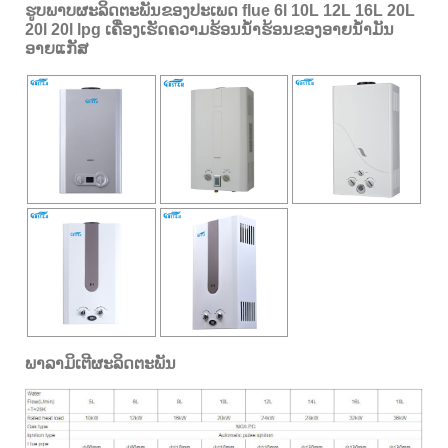
ຮູບພາບຜະລິດຕະພັນຂອງປະເພດ flue 6l 10L 12L 16L 20L
20l 20l lpg ເຄື່ອງເຮັດຄວາມຮ້ອນນ້ໍາຮ້ອນຂອງອາຍນ້ໍາມັນ
ອາຍແກັສ
ພາລາມິເຕີຜະລິດຕະພັນ