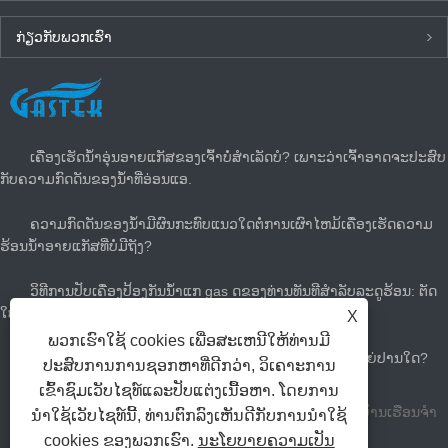
ກ່ຽວ​ກັບ​ພວກ​ເຮົາ
ຂ່າວ​ລ່າ​ສຸດ
ເຄື່ອງເຮັດນ້ຳອຸ່ນອາຍແກັສຂອງເຈົ້າບໍ່ສຳເລັດບໍ? ເພາະວ່າເຈົ້າອາດຈະປະສົບ
ກັບຄວາມກົດດັນຂອງນໍ້າທີ່ອ່ອນແອ.
ຄວາມກົດດັນຂອງນ້ໍາມີຜົນກະທົບແນວໃດຕໍ່ການເຜົາໄຫມ້ເຄື່ອງເຮັດຄວາມ
ຮ້ອນນ້ໍາອາຍແກັສທີ່ບໍ່ມີຖັງ?
ວິທີການປັບເຄື່ອງປ້ອງກັນນ້ໍາແກ gas ດຂອງທ່ານທັນທີສໍາລັບລະດູຮ້ອນ: ຕັດ
ໃບບິນແກັດແລະເຢັນ
X
ພວກເຮົາໃຊ້ cookies ເພື່ອສະເຫນີໃຫ້ທ່ານມີ
ທ່ານຕ້ອງການເຄື່ອງເຮັດນ້ໍາຮ້ອນຂະຫນາດໃຫຍ່ຂະຫນາດໃຫຍ່ປານໃດ?
ປະສົບການການຊອກຫາທີ່ດີກວ່າ, ວິເຄາະການ
ເຂົ້າຊົມເວັບໄຊທ໌ແລະປັບແຕ່ງເນື້ອຫາ. ໂດຍການ
ບໍລິສັດເຄື່ອງໃຊ້ສໍາລັບສະຫງວນລິຂະສິດ Zhongshan Tastek ບ້ານເຮືອນຈໍາ
ນໍາໃຊ້ເວັບໄຊທ໌ນີ້, ທ່ານຕົກລົງເຫັນດີກັບການນໍາໃຊ້
cookies ຂອງພວກເຮົາ.
ນະໂຍບາຍຄວາມເປັນ