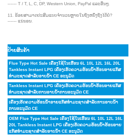
------ T / T, L, C, DP, Western Union, PayPal ແລະອື່ນໆ.
11. ຂ້ອຍສາມາດປະສົມແບບຈໍານວນຫຼາຍໃນຖັງຫນຶ່ງຖັງໄດ້ບໍ?
------ ແນ່ນອນ.
ປ້າຍສິນຄ້າ
Flue Type Hot Sale ເຄື່ອງໃຊ້ໃນເຮືອນ 6L 10L 12L 16L 20L
Tankless Instant LPG ເຄື່ອງເຮັດຄວາມຮ້ອນນ້ໍາຮ້ອນອາຍແກັສ
ທໍາມະຊາດສໍາລັບອາບນ້ໍາ CE ອະນຸມັດ
Tankless Instant LPG ເຄື່ອງເຮັດຄວາມຮ້ອນນ້ໍາຮ້ອນອາຍແກັສ
ທໍາມະຊາດສໍາລັບການອາບນ້ໍາການອະນຸມັດ CE
ເຄື່ອງເຮັດຄວາມຮ້ອນນ້ໍາອາຍແກັສທໍາມະຊາດສໍາລັບການອາບນ້ໍາ
ການອະນຸມັດ CE
OEM Flue Type Hot Sale ເຄື່ອງໃຊ້ໃນເຮືອນ 6L 10L 12L 16L
20L Tankless Instant LPG ເຄື່ອງເຮັດຄວາມຮ້ອນນ້ໍາຮ້ອນອາຍ
ແກັສທໍາມະຊາດສໍາລັບອາບນ້ໍາ CE ອະນຸມັດ