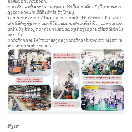
ການຜະລິດໃຫ້ທັນເວລາ.
ພວກເຮົາແລະຜູ້ສະຫນອງຂອງພວກເຮົາມີຄວາມພ້ອມທັງມີຄຸນນະພາບ
ສູງແລະຄວາມກະຕືລືລົ້ນສໍາລັບສິ່ງໃຫມ່ໆ.
ໃນຂະບວນການຮ່ວມມືໄລຍະຍາວ, ພວກເຮົາເຕີບໃຫຍ່ຮ່ວມກັນ. ພວກ
ເຮົາໄດ້ສ້າງຕັ້ງການພົວພັນທີ່ດີແລະຄວາມສໍາພັນທີ່ໃກ້ຊິດ, ແລະພວກເຮົາ
ທຸກຄົນຍັງເຮັດວຽກຍາກໃນການສະຫນອງເຄື່ອງໃຊ້ອາຍແກັສທີ່ດີເລີດໃນ
ອະນາຄົດ.
ພວກເຮົາຂໍຂອບໃຈຜູ້ສະຫນອງຂອງພວກເຮົາສໍາລັບການສະຫນັບສະຫ
ນູນແລະຊ່ວຍເຫຼືອທຸກເວລາ.
ສົງໄສ