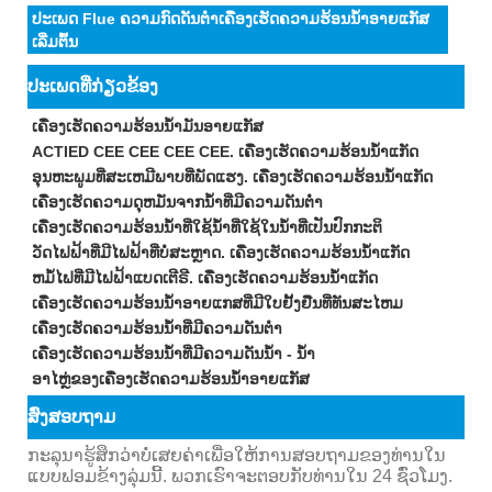
ປະເພດ Flue ຄວາມກົດດັນຕ່ໍາເຄື່ອງເຮັດຄວາມຮ້ອນນ້ໍາອາຍແກັສ
ເລີ່ມຕົ້ນ
ປະເພດທີ່ກ່ຽວຂ້ອງ
ເຄື່ອງເຮັດຄວາມຮ້ອນນ້ໍາມັນອາຍແກັສ
ACTIED CEE CEE CEE CEE. ເຄື່ອງເຮັດຄວາມຮ້ອນນ້ໍາແກັດ
ອຸນຫະພູມທີ່ສະເຫມີພາບທີ່ພັດແຮງ. ເຄື່ອງເຮັດຄວາມຮ້ອນນ້ໍາແກັດ
ເຄື່ອງເຮັດຄວາມດຸຫມັ່ນຈາກນ້ໍາທີ່ມີຄວາມດັນຕ່ໍາ
ເຄື່ອງເຮັດຄວາມຮ້ອນນ້ໍາທີ່ໃຊ້ນ້ໍາທີ່ໃຊ້ໃນນ້ໍາທີ່ເປັນປົກກະຕິ
ວັດໄຟຟ້າທີ່ມີໄຟຟ້າທີ່ບໍ່ສະຫຼາດ. ເຄື່ອງເຮັດຄວາມຮ້ອນນ້ໍາແກັດ
ຫມໍ້ໄຟທີ່ມີໄຟຟ້າແບດເຕີຣີ. ເຄື່ອງເຮັດຄວາມຮ້ອນນ້ໍາແກັດ
ເຄື່ອງເຮັດຄວາມຮ້ອນນ້ໍາອາຍແກສທີ່ມີໃບຢັ້ງຢືນທີ່ທັນສະໄຫມ
ເຄື່ອງເຮັດຄວາມຮ້ອນນ້ໍາທີ່ມີຄວາມດັນຕ່ໍາ
ເຄື່ອງເຮັດຄວາມຮ້ອນນ້ໍາທີ່ມີຄວາມດັນນ້ໍາ - ນ້ໍາ
ອາໄຫຼ່ຂອງເຄື່ອງເຮັດຄວາມຮ້ອນນ້ໍາອາຍແກັສ
ສົ່ງສອບຖາມ
ກະລຸນາຮູ້ສຶກວ່າບໍ່ເສຍຄ່າເພື່ອໃຫ້ການສອບຖາມຂອງທ່ານໃນ
ແບບຟອມຂ້າງລຸ່ມນີ້. ພວກເຮົາຈະຕອບກັບທ່ານໃນ 24 ຊົ່ວໂມງ.