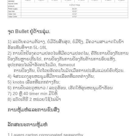
ຈຸດ Bullet ຢູ່ດ້ານລຸ່ມ.
1) ລະດັບຄວາມກ້ວາງ, ບໍ່ມີວັນສິ້ນສຸດ, ບໍ່ມີຖັງ, ມີຄວາມສາມາດໃນນ້ໍາ
ຮ້ອນທັນທີຈາກ 5L-18L
2) ການປົກປ້ອງຄວາມປອດໄພທີ່ມີຄວາມປອດໄພ, ຄືກັບການປ້ອງກັນການ
ປ້ອງກັນຫຼາຍເກີນໄປ, ການປ້ອງກັນການປ້ອງກັນຕ້ານການອົບແຫ້ງ,
ອຸປະກອນໄຟຟ້າອັດຕະໂນມັດ, flameout
ການປ້ອງກັນ, ປິດໂດຍອັດຕະໂນມັດເມື່ອການປະສົມແມ່ນບໍ່ຄົບຖ້ວນ.
4) ຈໍສະແດງອຸນຫະພູມທີ່ມີການເລືອກທີ່ແຕກຕ່າງກັນ;
5) knobs ເລືອກທີ່ແຕກຕ່າງກັນ;
6) ການປັບລະດູຫນາວ / ລະດູຮ້ອນ, ເຮັດໃຫ້ອຸນຫະພູມນ້ໍາຮ້ອນ
7) 20 ຫຼື 40 timer min ມີໃຫ້
8) ແບັດເຕີຣີ 2 ຫນ່ວຍໃຊ້ໄຟຟ້າ
ການຫຸ້ມຫໍ່ແລະການຂົນສົ່ງ
ລັກສະນະການຫຸ້ມຫໍ່
1.Layers carton cornrugated seaworthy.