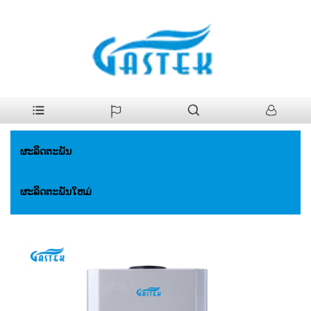
>
ຜະລິດຕະພັນ
>
ເຄື່ອງເຮັດນ້ໍາອາຍແກັສ
>
ອຸນຫະພູມທີ່ສະເຫມີພາບທີ່ພັດ
ບ້ານ
ແຮງ. ເຄື່ອງເຮັດຄວາມຮ້ອນນ້ໍາແກັດ
ຜະລິດຕະພັນ
ຜະລິດຕະພັນໃຫມ່