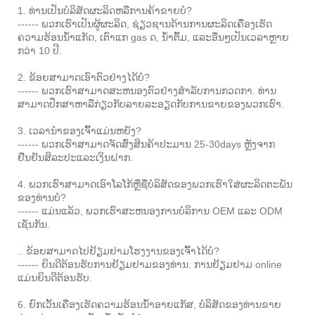
1. ທ່ານເປັນບໍລິສັດຜະລິດຫລືການຄ້າຂາຍບໍ?
------ ພວກເຮົາເປັນຜູ້ຜະລິດ, ຊ່ຽວຊານດ້ານການຜະລິດເຄື່ອງເຮັດ
ຄວາມຮ້ອນນ້ໍາແກັດ, ເຕົາແກ gas ດ, ນ້ໍາຕົ້ມ, ແລະອື່ນໆເປັນເວລາຫຼາຍ
ກວ່າ 10 ປີ.
2. ຂ້ອຍສາມາດເອົາຕົວຢ່າງໄດ້ບໍ?
------ ພວກເຮົາສາມາດສະຫນອງຕົວຢ່າງສໍາລັບການກວດກາ. ທ່ານ
ສາມາດປຶກສາຫາລືກ່ຽວກັບລາຍລະອຽດກັບການຂາຍຂອງພວກເຮົາ.
3. ເວລານໍາຂອງເຈົ້າແມ່ນຫຍັງ?
------ ພວກເຮົາສາມາດຈັດສົ່ງສິນຄ້າປະມານ 25-30days ຫຼັງຈາກ
ຢືນຢັນສິລະປະແລະເງິນຝາກ.
4. ພວກເຮົາສາມາດເອົາໂລໂກ້ຫຼືຊື່ບໍລິສັດຂອງພວກເຮົາໃສ່ຜະລິດຕະພັນ
ຂອງທ່ານບໍ?
------ ແມ່ນແລ້ວ, ພວກເຮົາສະຫນອງການບໍລິການ OEM ແລະ ODM
ເຊັ່ນກັນ.
.. ຂ້ອຍສາມາດໄປຢ້ຽມຢາມໂຮງງານຂອງເຈົ້າໄດ້ບໍ?
------ ຍິນດີຕ້ອນຮັບການຢ້ຽມຢາມຂອງທ່ານ. ການຢ້ຽມຢາມ online
ແມ່ນຍິນດີຕ້ອນຮັບ.
6. ຍົກເວັ້ນເຄື່ອງເຮັດຄວາມຮ້ອນນ້ໍາອາຍແກັສ, ບໍລິສັດຂອງທ່ານຂາຍ