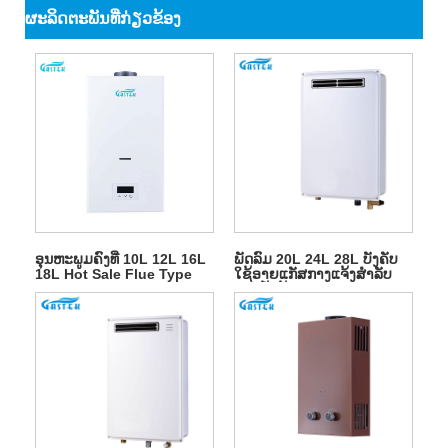
ຜະ​ລິດ​ຕະ​ພັນ​ທີ່​ກ່ຽວ​ຂ້ອງ
ອຸນຫະພູມຄົງທີ່ 10L 12L 16L
ພັດລົມ 20L 24L 28L ບັງຄັບ
18L Hot Sale Flue Type
ໃຊ້ອາຍແກັສກາງແຈ້ງສໍາລັບ
Wall Mounted Tankless
ອາບນ້ໍາຮ້ອນ
Instant LPG Natural Hot
Water Gas Heater for
Shower