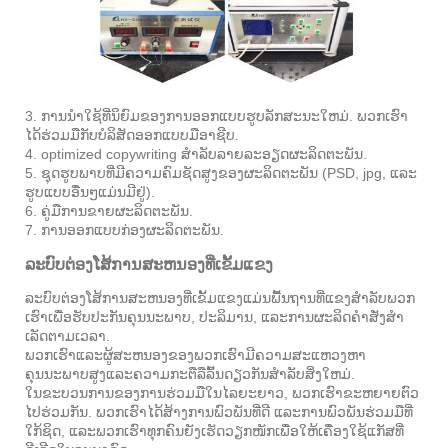
3. ການ​ນໍາ​ໃຊ້​ທີ່​ນິ​ຍົມ​ຂອງ​ການ​ອອກ​ແບບ​ຮູບ​ລັກ​ສະ​ນະ​ໃຫມ່​. ພວກເຮົາ
ໄດ້ຮ່ວມມືກັບບໍລິສັດອອກແບບມືອາຊີບ.
4. optimized copywriting ສໍາລັບລາຍລະອຽດຜະລິດຕະພັນ.
5. ຊຸດຮູບພາບທີ່ມີຄວາມຄົມຊັດສູງຂອງຜະລິດຕະພັນ (PSD, jpg, ແລະ
ຮູບແບບອື່ນໆແມ່ນມີຢູ່).
6. ຄູ່ມືການຂາຍຜະລິດຕະພັນ.
7. ການອອກແບບກ່ອງຜະລິດຕະພັນ.
ລະບົບຕ່ອງໂສ້ການສະຫນອງທີ່ເຂັ້ມແຂງ
ລະບົບຕ່ອງໂສ້ການສະຫນອງທີ່ເຂັ້ມແຂງແມ່ນພື້ນຖານທີ່ແຂງສໍາລັບພວກ
ເຮົາເພື່ອຮັບປະກັນຄຸນນະພາບ, ປະລິມານ, ແລະການຜະລິດຄໍາສັ່ງສໍາ
ເລັດຕາມເວລາ.
ພວກເຮົາແລະຜູ້ສະຫນອງຂອງພວກເຮົາມີຄວາມສະແຫວງຫາ
ຄຸນນະພາບສູງແລະຄວາມກະຕືລືລົ້ນດຽວກັນສໍາລັບສິ່ງໃຫມ່.
ໃນ​ຂະ​ບວນ​ການ​ຂອງ​ການ​ຮ່ວມ​ມື​ໃນ​ໄລ​ຍະ​ຍາວ, ພວກ​ເຮົາ​ຂະ​ຫຍາຍ​ຕົວ​
ໄປ​ຮ່ວມ​ກັນ. ພວກເຮົາໄດ້ສ້າງການພົວພັນທີ່ດີ ແລະການພົວພັນຮ່ວມມືທີ່
ໃກ້ຊິດ, ແລະພວກເຮົາທຸກຄົນຍັງເຮັດວຽກໜັກເພື່ອໃຫ້ເຄື່ອງໃຊ້ແກັສທີ່