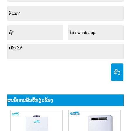
ສົ່ງ
ຜະ​ລິດ​ຕະ​ພັນ​ທີ່​ກ່ຽວ​ຂ້ອງ