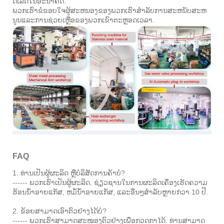
ດີເລີດໃນອະນາຄົດ.
ພວກເຮົາຂໍຂອບໃຈຜູ້ສະຫນອງຂອງພວກເຮົາສໍາລັບການສະຫນັບສະຫ
ນູນແລະການຊ່ວຍເຫຼືອຂອງພວກເຂົາຕະຫຼອດເວລາ.
FAQ
1. ທ່ານເປັນຜູ້ຜະລິດ ຫຼືບໍລິສັດການຄ້າບໍ?
------ ພວກເຮົາເປັນຜູ້ຜະລິດ, ຊ່ຽວຊານໃນການຜະລິດເຄື່ອງເຮັດຄວາມ
ຮ້ອນນ້ໍາອາຍແກັສ, ຫມໍ້ນ້ໍາອາຍແກັສ, ແລະອື່ນໆສໍາລັບຫຼາຍກ່ວາ 10 ປີ.
2. ຂ້ອຍສາມາດເອົາຕົວຢ່າງໄດ້ບໍ?
------ ພວກເຮົາສາມາດສະໜອງຕົວຢ່າງເພື່ອກວດກາໄດ້. ທ່ານສາມາດ