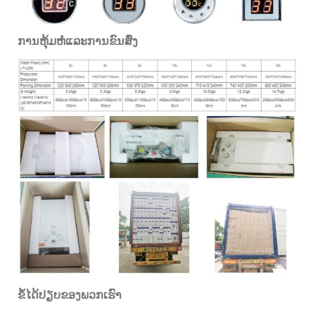
ການຫຸ້ມຫໍ່ແລະການຂົນສົ່ງ
ຂໍ້ໄດ້ປຽບຂອງພວກເຮົາ