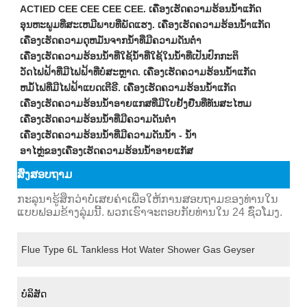
ACTIED CEE CEE CEE CEE. ເຄື່ອງເຮັດຄວາມຮ້ອນນ້ໍາແກັດ
ອຸນຫະພູມທີ່ສະເຫມີພາບທີ່ພັດແຮງ. ເຄື່ອງເຮັດຄວາມຮ້ອນນ້ໍາແກັດ
ເຄື່ອງເຮັດຄວາມດຸຫມັ່ນຈາກນ້ໍາທີ່ມີຄວາມດັນຕ່ໍາ
ເຄື່ອງເຮັດຄວາມຮ້ອນນ້ໍາທີ່ໃຊ້ນ້ໍາທີ່ໃຊ້ໃນນ້ໍາທີ່ເປັນປົກກະຕິ
ວັດໄຟຟ້າທີ່ມີໄຟຟ້າທີ່ບໍ່ສະຫຼາດ. ເຄື່ອງເຮັດຄວາມຮ້ອນນ້ໍາແກັດ
ຫມໍ້ໄຟທີ່ມີໄຟຟ້າແບດເຕີຣີ. ເຄື່ອງເຮັດຄວາມຮ້ອນນ້ໍາແກັດ
ເຄື່ອງເຮັດຄວາມຮ້ອນນ້ໍາອາຍແກສທີ່ມີໃບຢັ້ງຢືນທີ່ທັນສະໄຫມ
ເຄື່ອງເຮັດຄວາມຮ້ອນນ້ໍາທີ່ມີຄວາມດັນຕ່ໍາ
ເຄື່ອງເຮັດຄວາມຮ້ອນນ້ໍາທີ່ມີຄວາມດັນນ້ໍາ - ນ້ໍາ
ອາໄຫຼ່ຂອງເຄື່ອງເຮັດຄວາມຮ້ອນນ້ໍາອາຍແກັສ
ສົ່ງສອບຖາມ
ກະລຸນາຮູ້ສຶກວ່າບໍ່ເສຍຄ່າເພື່ອໃຫ້ການສອບຖາມຂອງທ່ານໃນ
ແບບຟອມຂ້າງລຸ່ມນີ້. ພວກເຮົາຈະຕອບກັບທ່ານໃນ 24 ຊົ່ວໂມງ.