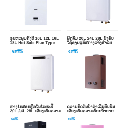
ອຸນຫະພູມຄົງທີ່ 10L 12L 16L
ພັດລົມ 20L 24L 28L ບັງຄັບ
18L Hot Sale Flue Type
ໃຊ້ອາຍແກັສກາງແຈ້ງສໍາລັບ
Wall Mounted Tankless
ອາບນ້ໍາຮ້ອນ
Instant LPG Natural Hot
Water Gas Heater for
Shower
ຫ່າງໄກສອກຫຼີກໃນໄລຍະປີ
ຄວາມກົດດັນນ້ໍາຕ່ໍາເລີ່ມຕົ້ນຂຶ້ນ
20L 24L 28L ເຄື່ອງເຮັດຄວາມ
ເຄື່ອງເຮັດຄວາມຮ້ອນນ້ໍາອາຍ
ຮ້ອນນ້ໍາອາຍແກັສອາຍແກັສ
ແກັສ LPG Flue