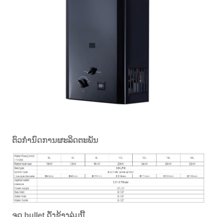
ຕົວກໍານົດການຜະລິດຕະພັນ
ຈຸດ bullet ດັ່ງຂ້າງລຸ່ມນີ້.