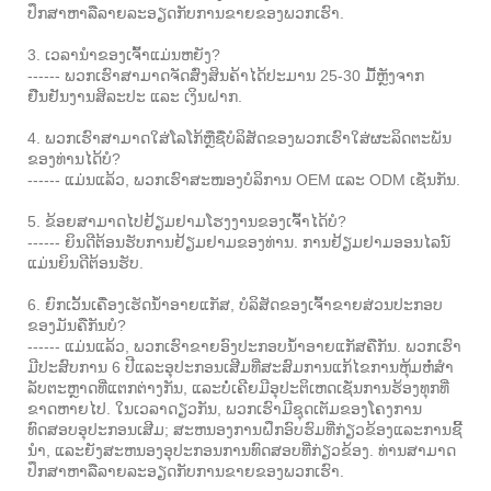
ປຶກສາຫາລືລາຍລະອຽດກັບການຂາຍຂອງພວກເຮົາ.
3. ເວລານໍາຂອງເຈົ້າແມ່ນຫຍັງ?
------ ພວກເຮົາສາມາດຈັດສົ່ງສິນຄ້າໄດ້ປະມານ 25-30 ມື້ຫຼັງຈາກ
ຢືນຢັນງານສິລະປະ ແລະ ເງິນຝາກ.
4. ພວກເຮົາສາມາດໃສ່ໂລໂກ້ຫຼືຊື່ບໍລິສັດຂອງພວກເຮົາໃສ່ຜະລິດຕະພັນ
ຂອງທ່ານໄດ້ບໍ?
------ ແມ່ນແລ້ວ, ພວກເຮົາສະໜອງບໍລິການ OEM ແລະ ODM ເຊັ່ນກັນ.
5. ຂ້ອຍສາມາດໄປຢ້ຽມຢາມໂຮງງານຂອງເຈົ້າໄດ້ບໍ?
------ ຍິນດີຕ້ອນຮັບການຢ້ຽມຢາມຂອງທ່ານ. ການຢ້ຽມຢາມອອນໄລນ໌
ແມ່ນຍິນດີຕ້ອນຮັບ.
6. ຍົກເວັ້ນເຄື່ອງເຮັດນ້ໍາອາຍແກັສ, ບໍລິສັດຂອງເຈົ້າຂາຍສ່ວນປະກອບ
ຂອງມັນຄືກັນບໍ?
------ ແມ່ນແລ້ວ, ພວກເຮົາຂາຍອົງປະກອບນ້ໍາອາຍແກັສຄືກັນ. ພວກເຮົາ
ມີປະສົບການ 6 ປີແລະອຸປະກອນເສີມທີ່ສະສົມການແກ້ໄຂການຫຸ້ມຫໍ່ສໍາ
ລັບຕະຫຼາດທີ່ແຕກຕ່າງກັນ, ແລະບໍ່ເຄີຍມີອຸປະຕິເຫດເຊັ່ນການຮ້ອງທຸກທີ່
ຂາດຫາຍໄປ. ໃນເວລາດຽວກັນ, ພວກເຮົາມີຊຸດເຕັມຂອງໂຄງການ
ທົດສອບອຸປະກອນເສີມ; ສະຫນອງການຝຶກອົບຮົມທີ່ກ່ຽວຂ້ອງແລະການຊີ້
ນໍາ, ແລະຍັງສະຫນອງອຸປະກອນການທົດສອບທີ່ກ່ຽວຂ້ອງ. ທ່ານສາມາດ
ປຶກສາຫາລືລາຍລະອຽດກັບການຂາຍຂອງພວກເຮົາ.