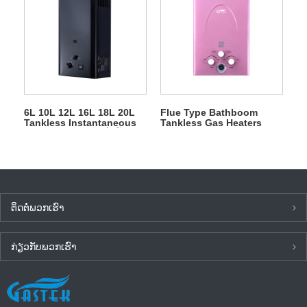
6L 10L 12L 16L 18L 20L
Flue Type Bathboom
Tankless Instantaneous
Tankless Gas Heaters
LPG Gas Geyser ສໍາລັບອາບ
LPG
ນ້ໍາ
ຕິດ​ຕໍ່​ພວກ​ເຮົາ
ກ່ຽວ​ກັບ​ພວກ​ເຮົາ
ຂ່າວ​ລ່າ​ສຸດ