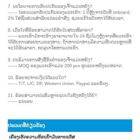
7. ນະໂຍບາຍການຮັບປະກັນຂອງເຈົ້າແມ່ນຫຍັງ?
------ ໄລຍະເວລາຮັບປະກັນຂອງພວກເຮົາ: 1 ປີຫຼັງຈາກວັນທີ onboard;
2% ໃສ່ຊິ້ນສ່ວນສໍາລັບແຕ່ລະຄໍາສັ່ງ; ຊ່ວຍແກ້ໄຂບັນຫາໄດ້ທັນເວລາ.
8. ເມື່ອໃດທີ່ຂ້ອຍສາມາດໄດ້ຮັບໃບສະເໜີລາຄາ?
------ ພວກເຮົາມັກຈະອ້າງລາຄາພາຍໃນ 24 ຊົ່ວໂມງຫຼັງຈາກທີ່ພວກເຮົາ
ໄດ້ຮັບການສອບຖາມຂອງທ່ານ. ຖ້າຫາກວ່າທ່ານມີຄວາມຮີບດ່ວນຫຼາຍທີ່
ຈະໄດ້ຮັບລາຄາ, ກະລຸນາໂທຫາພວກເຮົາ.
9. ປະລິມານການສັ່ງຊື້ຂັ້ນຕ່ໍາຂອງເຈົ້າແມ່ນຫຍັງ?
------ MOQ ຂອງພວກເຮົາແມ່ນ 200 pcs ຮູບແບບຫນຶ່ງຂະຫນາດ.
10. ຂ້ອຍຈະຈ່າຍເງິນໄດ້ແນວໃດ?
------ T/T, L/C, DP, Western Union, Paypal ແລະອື່ນໆ.
11. ຂ້ອຍສາມາດປະສົມຫຼາຍແບບໃນຖັງຫນຶ່ງໄດ້ບໍ?
------ ແນ່ນອນ.
ປະເພດທີ່ກ່ຽວຂ້ອງ
ເຄື່ອງເຮັດຄວາມຮ້ອນນ້ໍາມັນອາຍແກັສ