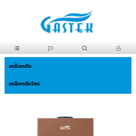
>
ຜະລິດຕະພັນ
>
ເຄື່ອງເຮັດນ້ໍາອາຍແກັສ
>
ອຸນຫະພູມທີ່ສະເຫມີພາບທີ່ພັດ
ບ້ານ
ແຮງ. ເຄື່ອງເຮັດຄວາມຮ້ອນນ້ໍາແກັດ
ຜະລິດຕະພັນ
ຜະລິດຕະພັນໃຫມ່