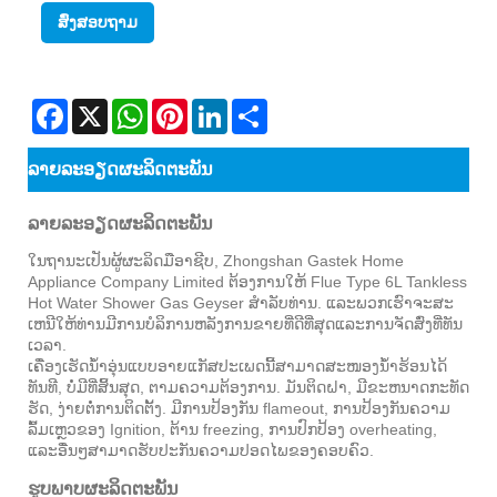
ສົ່ງສອບຖາມ
Facebook
X
WhatsApp
Pinterest
LinkedIn
Share
ລາຍ​ລະ​ອຽດ​ຜະ​ລິດ​ຕະ​ພັນ
ລາຍ​ລະ​ອຽດ​ຜະ​ລິດ​ຕະ​ພັນ
ໃນຖານະເປັນຜູ້ຜະລິດມືອາຊີບ, Zhongshan Gastek Home
Appliance Company Limited ຕ້ອງການໃຫ້ Flue Type 6L Tankless
Hot Water Shower Gas Geyser ສໍາລັບທ່ານ. ແລະພວກເຮົາຈະສະ
ເຫນີໃຫ້ທ່ານມີການບໍລິການຫລັງການຂາຍທີ່ດີທີ່ສຸດແລະການຈັດສົ່ງທີ່ທັນ
ເວລາ.
ເຄື່ອງເຮັດນ້ຳອຸ່ນແບບອາຍແກັສປະເພດນີ້ສາມາດສະໜອງນ້ຳຮ້ອນໄດ້
ທັນທີ, ບໍ່ມີທີ່ສິ້ນສຸດ, ຕາມຄວາມຕ້ອງການ. ມັນຕິດຝາ, ມີຂະຫນາດກະທັດ
ຮັດ, ງ່າຍຕໍ່ການຕິດຕັ້ງ. ມີການປ້ອງກັນ flameout, ການປ້ອງກັນຄວາມ
ລົ້ມເຫຼວຂອງ Ignition, ຕ້ານ freezing, ການປົກປ້ອງ overheating,
ແລະອື່ນໆສາມາດຮັບປະກັນຄວາມປອດໄພຂອງຄອບຄົວ.
ຮູບພາບຜະລິດຕະພັນ