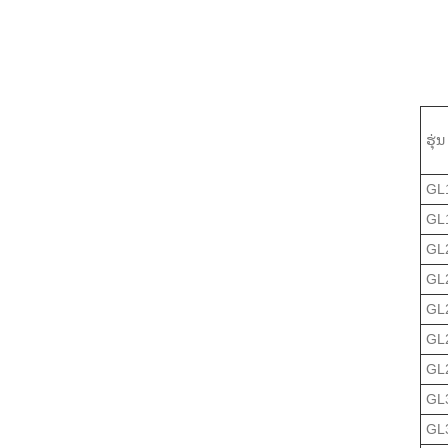
ຮຸ່ນ
GL
GL
GL
GL
GL
GL
GL
GL
GL