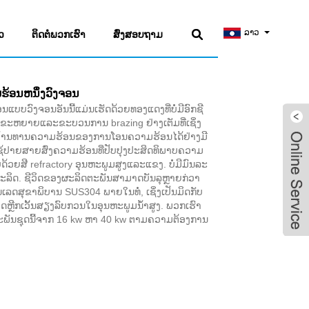
ລາວ
ວ
ຕິດຕໍ່ພວກເຮົາ
ສົ່ງສອບຖາມ
ຮ້ອນຫນຶ່ງວົງຈອນ
ແບບວົງຈອນອັນນີ້ແມ່ນເຮັດດ້ວຍທອງແດງທີ່ບໍ່ມີອົກຊີ
້ທໍ່ຂະຫຍາຍແລະຂະບວນການ brazing ຢ່າງເຕັມທີ່ເຊິ່ງ
້ານທານຄວາມຮ້ອນຂອງການໂອນຄວາມຮ້ອນໄດ້ຢ່າງມີ
ຊ້ປາຍສາຍສົ່ງຄວາມຮ້ອນທີ່ປັບປຸງປະສິດທິພາບຄວາມ
ບດ້ວຍສີ refractory ອຸນຫະພູມສູງແລະແຂງ. ບໍ່ມີມົນລະ
ະລິດ. ຊີວິດຂອງຜະລິດຕະພັນສາມາດບັນລຸຫຼາຍກ່ວາ
ຕນເລດສຸຂາພິບານ SUS304 ພາຍໃນທໍ່, ເຊິ່ງເປັນມິດກັບ
ຫຼີກເວັ້ນສຽງລົບກວນໃນອຸນຫະພູມນ້ໍາສູງ. ພວກເຮົາ
ພັນຊຸດນີ້ຈາກ 16 kw ຫາ 40 kw ຕາມຄວາມຕ້ອງການ