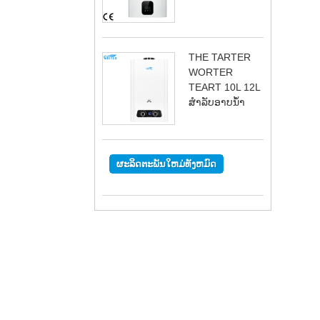
THE TARTER
WORTER
TEART 10L 12L
ສໍາລັບອາບນ້ໍາ
ຜະລິດຕະພັນໃຫມ່ທັງຫມົດ