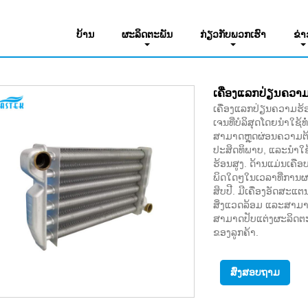
Gasດ
ບ້ານ
ຜະລິດຕະພັນ
ກ່ຽວ​ກັບ​ພວກ​ເຮົາ
ຂ່າ
ເຄື່ອງແລກປ່ຽນຄວາມ
ເຄື່ອງແລກປ່ຽນຄວາມຮ້ອນ
ເຈນທີ່ບໍລິສຸດໂດຍນໍາໃຊ
ສາມາດຫຼຸດຜ່ອນຄວາມຕ
ປະສິດທິພາບ, ແລະນໍາໃ
ຮ້ອນສູງ. ດ້ານແມ່ນເຄືອ
ພິດໃດໆໃນເວລາທີ່ການຜ
ສິບປີ. ມີເຄື່ອງອັດສະແ
ສິ່ງແວດລ້ອມ ແລະສາມາດ
ສາມາດປັບແຕ່ງຜະລິດຕະ
ຂອງລູກຄ້າ.
ສົ່ງສອບຖາມ