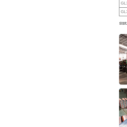
GL
GL
ຂະບ