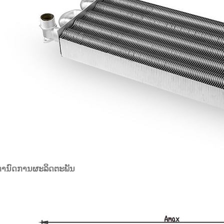
ກໍານົດການຜະລິດຕະພັນ