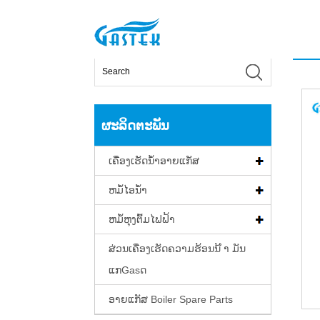
>
ຜະລິດຕະພັນ
>
ສ່ວນເຄື່ອງເຮັດຄວາມຮ້ອນນ້ ຳ ມັນແກ
ບ້ານ
ຜະລິດຕະພັນ
ເຄື່ອງເຮັດນ້ໍາອາຍແກັສ
ຫມໍ້ໄອນ້ໍາ
ຫມໍ້ຫຸງຕົ້ມໄຟຟ້າ
ສ່ວນເຄື່ອງເຮັດຄວາມຮ້ອນນ້ ຳ ມັນ
ແກGasດ
ອາຍແກັສ Boiler Spare Parts