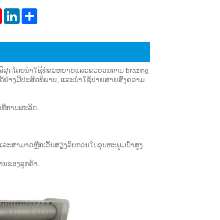
Live
tsApp
Pinterest
LinkedIn
Share
ີ່ບໍລິສຸດໂດຍນໍາໃຊ້ທໍ່ຂະຫຍາຍແລະຂະບວນການ brazing
້ຢ່າງມີປະສິດທິພາບ, ແລະນໍາໃຊ້ປາຍສາຍສົ່ງຄວາມ
າທີ່ການຜະລິດ.
 ແລະສາມາດຫຼີກເວັ້ນສຽງລົບກວນໃນອຸນຫະພູມນ້ໍາສູງ.
ານຂອງລູກຄ້າ.