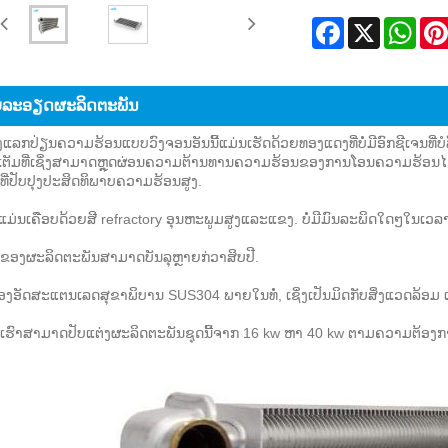
Facebook
X
Wha
ລະ​ອຽດ​ຜະ​ລິດ​ຕະ​ພັນ
ອງແລກປ່ຽນຄວາມຮ້ອນແບບວົງຈອນອັນນີ້ແມ່ນເຮັດດ້ວຍທອງແດງທີ່ບໍ່ມີອົກຊີເຈນທ
ເຕັມທີ່ເຊິ່ງສາມາດຫຼຸດຜ່ອນຄວາມຕ້ານທານຄວາມຮ້ອນຂອງການໂອນຄວາມຮ້ອນໄດ
ທີ່ປັບປຸງປະສິດທິພາບຄວາມຮ້ອນສູງ.
ແມ່ນເຄືອບດ້ວຍສີ refractory ອຸນຫະພູມສູງແລະແຂງ. ບໍ່ມີມົນລະພິດໃດໆໃນເວລ
ດຂອງຜະລິດຕະພັນສາມາດບັນລຸຫຼາຍກ່ວາສິບປີ.
ື່ອງອັດສະແຕນເລດສຸຂາພິບານ SUS304 ພາຍໃນທໍ່, ເຊິ່ງເປັນມິດກັບສິ່ງແວດລ້ອມ
ເຮົາສາມາດປັບແຕ່ງຜະລິດຕະພັນຊຸດນີ້ຈາກ 16 kw ຫາ 40 kw ຕາມຄວາມຕ້ອງກ