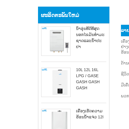
ຜະລິດຕະພັນໃຫມ່
ນ້ໍາອຸ່ນທີ່ດີທີ່ສຸດ
ລາຍ​
ນອກໄຂມັນທໍາມະ
ຊາດແລະນ້ໍາປະ
ເຄື່
ປາ
ຢ່າງ
ຮ້ອນ
ດ້ານ
10L 12L 16L
ຊີວິ
LPG / GASE
GASH GASH
ມີເຄ
GASH
ພວກ
ເຄື່ອງເຮັດຄວາມ
ຮ້ອນນ້ໍາແຈ່ວ 12l