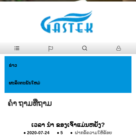
>
ຂ່າວ
>
ຄຳ ຖາມທີ່ຖາມ
ບ້ານ
ຂ່າວ
ຜະລິດຕະພັນໃຫມ່
ຄຳ ຖາມທີ່ຖາມ
ເວລາ ນຳ ຂອງເຈົ້າແມ່ນຫຍັງ?
●
2020-07-24
●
5
●
ຝາກຂໍ້ຄວາມໃຫ້ຂ້ອຍ