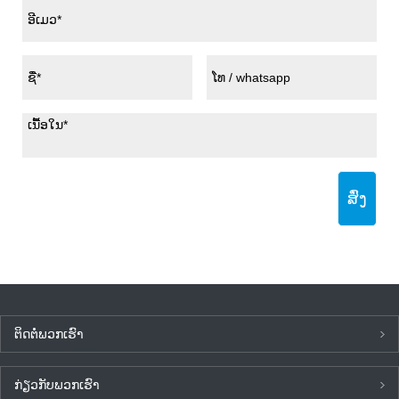
ສົ່ງ
ຕິດ​ຕໍ່​ພວກ​ເຮົາ
ກ່ຽວ​ກັບ​ພວກ​ເຮົາ