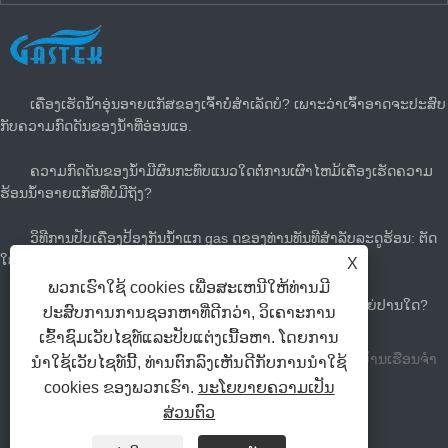
ຂ່າວ​ລ່າ​ສຸດ
ເຄື່ອງເຮັດນ້ຳອຸ່ນອາຍແກັສຂອງເຈົ້າບໍ່ສຳເລັດບໍ? ເພາະວ່າເຈົ້າອາດຈະປະສົບ
ກັບຄວາມກົດດັນຂອງນໍ້າທີ່ອ່ອນແອ.
ຄວາມກົດດັນຂອງນ້ໍາມີຜົນກະທົບແນວໃດຕໍ່ການເຜົາໄຫມ້ເຄື່ອງເຮັດຄວາມ
ຮ້ອນນ້ໍາອາຍແກັສທີ່ບໍ່ມີຖັງ?
ວິທີການປັບເຄື່ອງປ້ອງກັນນ້ໍາແກ gas ດຂອງທ່ານທັນທີສໍາລັບລະດູຮ້ອນ: ຕັດ
ໃບບິນແກັດແລະເຢັນ
X
ພວກເຮົາໃຊ້ cookies ເພື່ອສະເຫນີໃຫ້ທ່ານມີ
ທ່ານຕ້ອງການເຄື່ອງເຮັດນ້ໍາຮ້ອນຂະຫນາດໃຫຍ່ຂະຫນາດໃຫຍ່ປານໃດ?
ປະສົບການການຊອກຫາທີ່ດີກວ່າ, ວິເຄາະການ
ເຂົ້າຊົມເວັບໄຊທ໌ແລະປັບແຕ່ງເນື້ອຫາ. ໂດຍການ
ບໍລິສັດເຄື່ອງໃຊ້ສໍາລັບສະຫງວນລິຂະສິດ Zhongshan Tastek ບ້ານເຮືອນຈໍາ
ນໍາໃຊ້ເວັບໄຊທ໌ນີ້, ທ່ານຕົກລົງເຫັນດີກັບການນໍາໃຊ້
cookies ຂອງພວກເຮົາ.
ນະໂຍບາຍຄວາມເປັນ
ກັດລິຂະສິດທັງຫມົດ.
ສ່ວນຕົວ
ລິ້ງຄ໌
Sitemap
RSS
XML
Privacy Policy