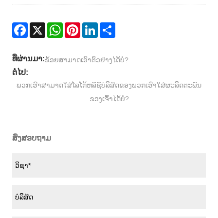
Facebook
X
WhatsApp
Pinterest
LinkedIn
Share
ທີ່ຜ່ານມາ:
ຂ້ອຍສາມາດເອົາຕົວຢ່າງໄດ້ບໍ?
ຕໍ່ໄປ:
ພວກເຮົາສາມາດໃສ່ໂລໂກ້ຫລືຊື່ບໍລິສັດຂອງພວກເຮົາໃສ່ຜະລິດຕະພັນ
ຂອງເຈົ້າໄດ້ບໍ?
ສົ່ງສອບຖາມ