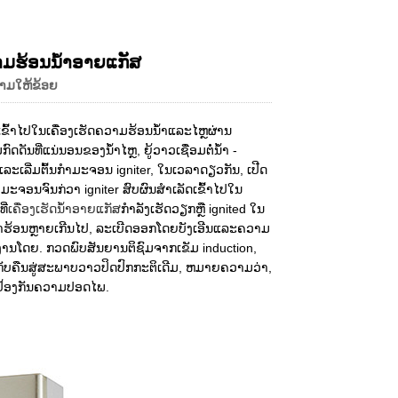
Live
ມຮ້ອນນ້ໍາອາຍແກັສ
ວາມໃຫ້ຂ້ອຍ
ນເຂົ້າໄປໃນເຄື່ອງເຮັດຄວາມຮ້ອນນ້ໍາແລະໄຫຼຜ່ານ
ທີ່ແນ່ນອນຂອງນ້ໍາໄຫຼ, ຍູ້ວາວເຊື່ອມຕໍ່ນ້ໍາ -
ະເລີ່ມຕົ້ນກໍາມະຈອນ igniter, ໃນເວລາດຽວກັນ, ເປີດ
ມະຈອນຈົນກ່ວາ igniter ສົບຜົນສໍາເລັດເຂົ້າໄປໃນ
ີ່
ເຄື່ອງເຮັດນ້ໍາອາຍແກັສ
ກໍາລັງເຮັດວຽກຫຼື ignited ໃນ
້ໍາຮ້ອນຫຼາຍເກີນໄປ, ລະເບີດອອກໂດຍບັງເອີນແລະຄວາມ
ນໂດຍ. ກວດພົບສັນຍານຕິຊົມຈາກເຂັມ induction,
ັບຄືນສູ່ສະພາບວາວປິດປົກກະຕິເດີມ, ຫມາຍຄວາມວ່າ,
່ອປ້ອງກັນຄວາມປອດໄພ.