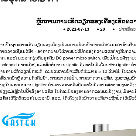
ຫຼັກການການເຮັດວຽກຂອງເຄື່ອງເຮັດຄວາ
●
2021-07-13
●
20
●
ຝາກຂໍ້ຄ
ກການພື້ນຖານການເຮັດວຽກຂອງ
ເຄື່ອງເຮັດຄວາມຮ້ອນນ້ໍາອາຍແກັສ
ແມ່ນວ່ານ້ໍາເຢັ
ກາຍວາວເຊື່ອມຕໍ່ນ້ໍາ - ອາກາດພາຍໃຕ້ການປະຕິບັດຂອງຄວາມແຕກຕ່າງກັນຄວາມກົດດັນ
ດ, ແລະໃນເວລາດຽວກັນຊຸກດັນ DC power micro switch. ເພື່ອເປີດພະລັງງານແລ
solenoid ອາຍແກັສ, ແລະສືບຕໍ່ການ re-ignite ອັດຕະໂນມັດໂດຍຜ່ານ igniter ກໍາ
ບການເຮັດວຽກປົກກະຕິ. ຂະບວນການນີ້ຈະສືບຕໍ່ປະມານ 5-10 ວິນາທີ. ໃນ​ເວ​ລາ​ທ
ທີ່ຂາດນ້ໍາຫຼືຄວາມກົດດັນນ້ໍາ, ການຂາດໄຟຟ້າ, ການຂາດອາຍແກັສ, ອຸນຫະພູມນ
ື່ນໆໃນຂະບວນການ, igniter ກໍາມະຈອນຈະຕັດອັດຕະໂນມັດການສະຫນອງພະລັງງາ
່ຽງແມ່ເຫຼັກໄຟຟ້າສົ່ງອາຍແກັສ ໃນກໍລະນີຂອງການຂາດແຄນພະລັງງານ, ມັນຈະກ
ກັສໄດ້ຖືກຕັດອອກໃນເວລານີ້, ແລະ. ໄດ້
ເຄື່ອງເຮັດນ້ໍາອາຍແກັສ
ຈະຖືກປິດໄວ້ເພື