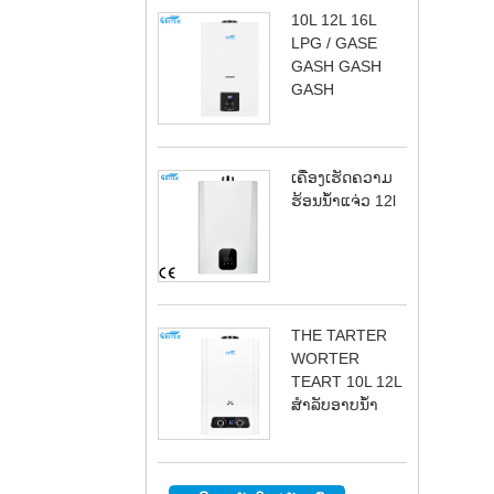
10L 12L 16L
LPG / GASE
GASH GASH
GASH
ເຄື່ອງເຮັດຄວາມ
ຮ້ອນນ້ໍາແຈ່ວ 12l
THE TARTER
WORTER
TEART 10L 12L
ສໍາລັບອາບນ້ໍາ