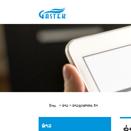
>
ຂ່າວ
>
ຂ່າວອຸດສາຫະ ກຳ
ບ້ານ
ຂ່າວ
ຂ