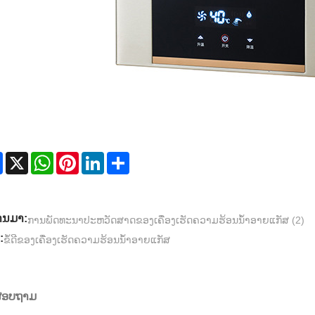
Facebook
X
WhatsApp
Pinterest
LinkedIn
Share
່ານມາ:
ການພັດທະນາປະຫວັດສາດຂອງເຄື່ອງເຮັດຄວາມຮ້ອນນ້ໍາອາຍແກັສ (2)
:
ຂໍ້ດີຂອງເຄື່ອງເຮັດຄວາມຮ້ອນນ້ໍາອາຍແກັສ
ງສອບຖາມ