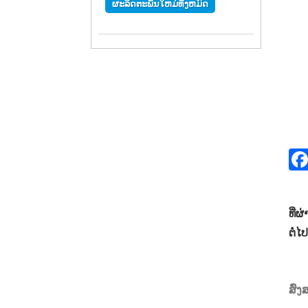
ຜະລິດຕະພັນໃຫມ່ທັງຫມົດ
ທີ່ຜ
ຕໍ່ໄປ
ສົ່