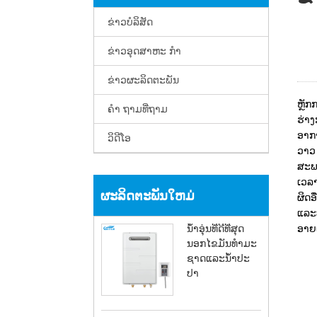
ຂ່າວບໍລິສັດ
ຂ່າວອຸດສາຫະ ກຳ
ຂ່າວຜະລິດຕະພັນ
ຫຼັ
ຄຳ ຖາມທີ່ຖາມ
ຮ່າງ
ອາກາ
ວິດີໂອ
ວາວ 
ສະພາ
ເວລາ
ຜະລິດຕະພັນໃຫມ່
ຜິດອ
ແລະປ
ນ້ໍາອຸ່ນທີ່ດີທີ່ສຸດ
ອາຍແ
ນອກໄຂມັນທໍາມະ
ຊາດແລະນ້ໍາປະ
ປາ