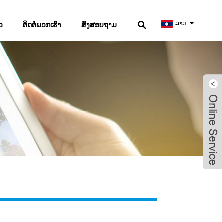
ລາວ
ວ
ຕິດຕໍ່ພວກເຮົາ
ສົ່ງສອບຖາມ