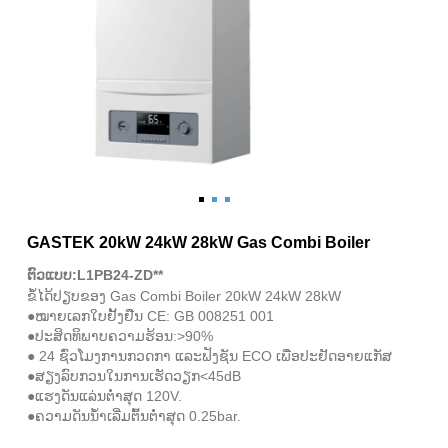
GASTEK 20kW 24kW 28kW Gas Combi Boiler
ຕົວແບບ:L1PB24-ZD**
ຂໍ້ໄດ້ປຽບຂອງ Gas Combi Boiler 20kW 24kW 28kW
●ໝາຍເລກໃບຢັ້ງຢືນ CE: GB 008251 001
●ປະສິດທິພາບຄວາມຮ້ອນ:>90%
● 24 ຊົ່ວໂມງການກວດກາ ແລະຟັງຊັນ ECO ເພື່ອປະຢັດອາຍແກັສ
●ສຽງລົບກວນໃນການເຮັດວຽກ<45dB
●ແຮງດັນແລ່ນຕໍ່າສຸດ 120V.
●ຄວາມດັນນໍ້າເລີ່ມຕົ້ນຕໍ່າສຸດ 0.25bar.