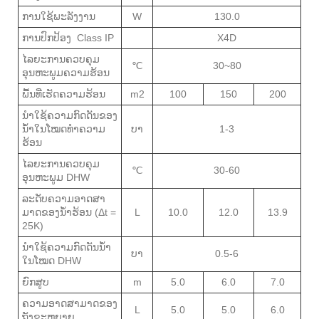
ການໃຊ້ພະລັງງານ
W
130.0
ການປົກປ້ອງ Class IP
X4D
ໄລຍະການຄວບຄຸມ
℃
30~80
ອຸນຫະພູມຄວາມຮ້ອນ
ພື້ນທີ່ເຮັດຄວາມຮ້ອນ
m2
100
150
200
ນຳໃຊ້ຄວາມກົດດັນຂອງ
ນ້ຳໃນໂໝດທຳຄວາມ
ບາ
1-3
ຮ້ອນ
ໄລຍະການຄວບຄຸມ
℃
30-60
ອຸນຫະພູມ DHW
ລະດັບຄວາມອາດສາ
ມາດຂອງນ້ໍາຮ້ອນ (Δt =
L
10.0
12.0
13.9
25K)
ນຳໃຊ້ຄວາມກົດດັນນ້ຳ
ບາ
0.5-6
ໃນໂໝດ DHW
ຍົກສູບ
m
5.0
6.0
7.0
ຄວາມອາດສາມາດຂອງ
L
5.0
5.0
6.0
ຖັງຂະຫຍາຍ