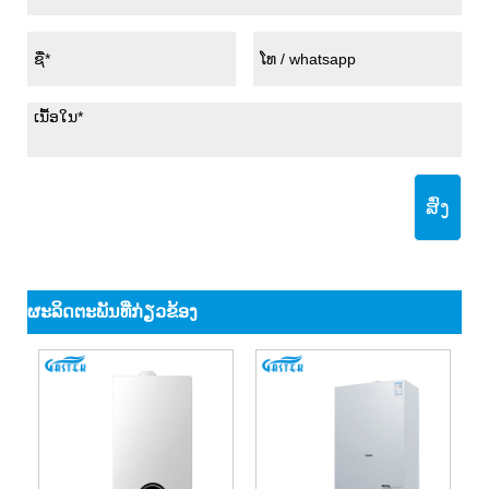
ສົ່ງ
ຜະ​ລິດ​ຕະ​ພັນ​ທີ່​ກ່ຽວ​ຂ້ອງ