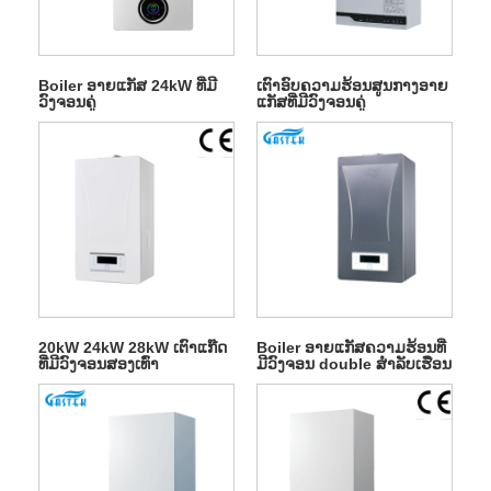
Boiler ອາຍແກັສ 24kW ທີ່ມີ
ເຕົາອົບຄວາມຮ້ອນສູນກາງອາຍ
ວົງຈອນຄູ່
ແກັສທີ່ມີວົງຈອນຄູ່
20kW 24kW 28kW ເຕົາແກ໊ດ
Boiler ອາຍແກັສຄວາມຮ້ອນທີ່
ທີ່ມີວົງຈອນສອງເທົ່າ
ມີວົງຈອນ double ສໍາລັບເຮືອນ