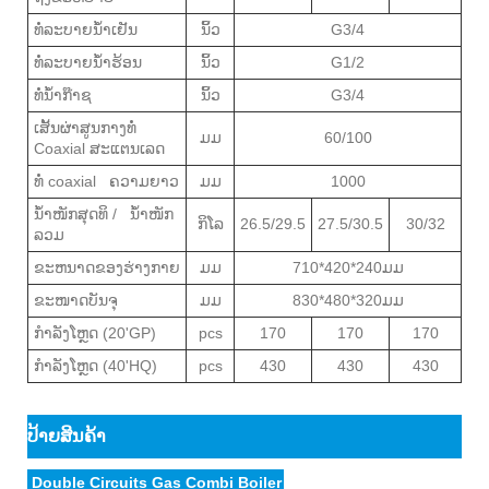
ທໍ່ລະບາຍນ້ໍາເຢັນ
ນິ້ວ
G3/4
ທໍ່ລະບາຍນ້ຳຮ້ອນ
ນິ້ວ
G1/2
ທໍ່ນ້ໍາກ໊າຊ
ນິ້ວ
G3/4
ເສັ້ນຜ່າສູນກາງທໍ່
ມມ
60/100
Coaxial ສະແຕນເລດ
ທໍ່ coaxial ຄວາມຍາວ
ມມ
1000
ນ້ຳໜັກສຸດທິ / ນ້ຳໜັກ
ກິໂລ
26.5/29.5
27.5/30.5
30/32
ລວມ
ຂະຫນາດຂອງຮ່າງກາຍ
ມມ
710*420*240ມມ
ຂະໜາດບັນຈຸ
ມມ
830*480*320ມມ
ກຳລັງໂຫຼດ (20'GP)
pcs
170
170
170
ກຳລັງໂຫຼດ (40'HQ)
pcs
430
430
430
ປ້າຍສິນຄ້າ
Double Circuits Gas Combi Boiler