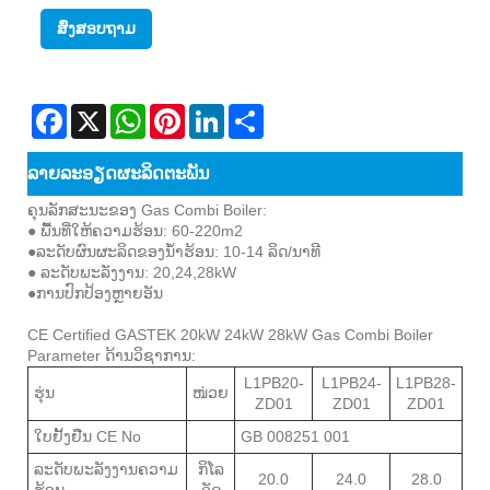
ສົ່ງສອບຖາມ
Facebook
X
WhatsApp
Pinterest
LinkedIn
Share
ລາຍ​ລະ​ອຽດ​ຜະ​ລິດ​ຕະ​ພັນ
ຄຸນ​ລັກ​ສະ​ນະ​ຂອງ Gas Combi Boiler​:
● ພື້ນທີ່ໃຫ້ຄວາມຮ້ອນ: 60-220m2
●ລະດັບຜົນຜະລິດຂອງນ້ໍາຮ້ອນ: 10-14 ລິດ/ນາທີ
● ລະດັບພະລັງງານ: 20,24,28kW
●ການປົກປ້ອງຫຼາຍອັນ
CE Certified GASTEK 20kW 24kW 28kW Gas Combi Boiler
Parameter ດ້ານວິຊາການ:
L1PB20-
L1PB24-
L1PB28-
ຮຸ່ນ
ໜ່ວຍ
ZD01
ZD01
ZD01
ໃບຢັ້ງຢືນ CE No
GB 008251 001
ລະດັບພະລັງງານຄວາມ
ກິໂລ
20.0
24.0
28.0