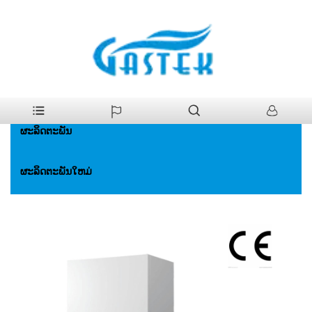
>
ຜະລິດຕະພັນ
>
ຫມໍ້ໄອນ້ໍາ
>
Boiler ອາຍແກັສທຳມະດາ
ບ້ານ
ຜະລິດຕະພັນ
ຜະລິດຕະພັນໃຫມ່