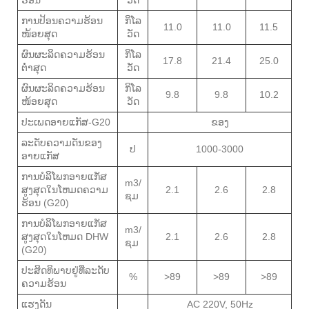
ຮ້ອນ
ວັດ
ການປ້ອນຄວາມຮ້ອນ
ກິໂລ
11.0
11.0
11.5
ໜ້ອຍສຸດ
ວັດ
ຜົນຜະລິດຄວາມຮ້ອນ
ກິໂລ
17.8
21.4
25.0
ຕໍ່າສຸດ
ວັດ
ຜົນຜະລິດຄວາມຮ້ອນ
ກິໂລ
9.8
9.8
10.2
ໜ້ອຍສຸດ
ວັດ
ປະເພດອາຍແກັສ-G20
ຂອງ
ລະດັບຄວາມດັນຂອງ
ປ
1000-3000
ອາຍແກັສ
ການບໍລິໂພກອາຍແກັສ
m3/
ສູງສຸດໃນໂຫມດຄວາມ
2.1
2.6
2.8
ຊມ
ຮ້ອນ (G20)
ການບໍລິໂພກອາຍແກັສ
m3/
ສູງສຸດໃນໂຫມດ DHW
2.1
2.6
2.8
ຊມ
(G20)
ປະສິດທິພາບຢູ່ທີ່ລະດັບ
%
>89
>89
>89
ຄວາມຮ້ອນ
ແຮງດັນ
AC 220V, 50Hz