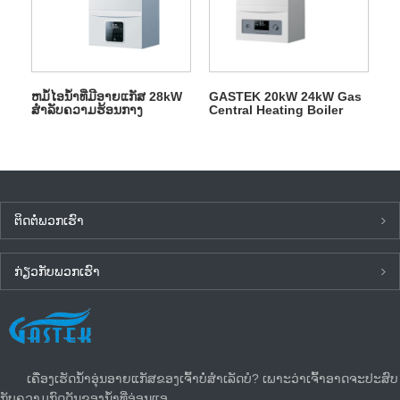
ຫມໍ້ໄອນ້ໍາທີ່ມີອາຍແກັສ 28kW
GASTEK 20kW 24kW Gas
ສໍາລັບຄວາມຮ້ອນກາງ
Central Heating Boiler
ຕິດ​ຕໍ່​ພວກ​ເຮົາ
ກ່ຽວ​ກັບ​ພວກ​ເຮົາ
ຂ່າວ​ລ່າ​ສຸດ
ເຄື່ອງເຮັດນ້ຳອຸ່ນອາຍແກັສຂອງເຈົ້າບໍ່ສຳເລັດບໍ? ເພາະວ່າເຈົ້າອາດຈະປະສົບ
ກັບຄວາມກົດດັນຂອງນໍ້າທີ່ອ່ອນແອ.