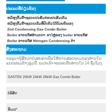
ປະເພດທີ່ກ່ຽວຂ້ອງ
ຫມໍ້ຫຸງຕົ້ມກ໊າຊແບບປະສົມກ່ອນປະສົມເຕັມ
ຫມໍ້ຫຸງຕົ້ມກ໊າຊແບບເຕັມທີ່ປັບຕົວໄດ້ດ້ວຍຕົນເອງ
2nd Condensing Gas Combi Boiler
Boiler ອາຍແກັສທຳມະດາ
ອາໄຫຼ່ຂອງ boiler ອາຍແກັສ
Boiler ອາຍແກັສ Nitrogen Condensing ຕ່ໍາ
ສົ່ງສອບຖາມ
ກະລຸນາຮູ້ສຶກວ່າບໍ່ເສຍຄ່າເພື່ອໃຫ້ການສອບຖາມຂອງທ່ານໃນ
ແບບຟອມຂ້າງລຸ່ມນີ້. ພວກເຮົາຈະຕອບກັບທ່ານໃນ 24 ຊົ່ວໂມງ.