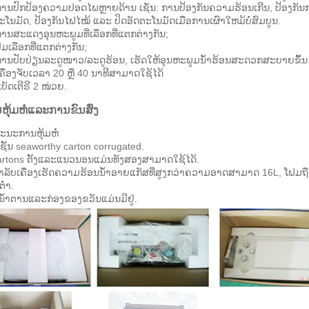
ານປົກປ້ອງຄວາມປອດໄພຫຼາຍດ້ານ ເຊັ່ນ: ການປ້ອງກັນຄວາມຮ້ອນເກີນ, ປ້ອງກັ
ະໂນມັດ, ປ້ອງກັນໄຟໄໝ້ ແລະ ປິດອັດຕະໂນມັດເມື່ອການເຜົາໃຫມ້ບໍ່ສົມບູນ.
ານສະແດງອຸນຫະພູມທີ່ເລືອກທີ່ແຕກຕ່າງກັນ;
ຸ່ມເລືອກທີ່ແຕກຕ່າງກັນ;
ານປັບປ່ຽນລະດູໜາວ/ລະດູຮ້ອນ, ເຮັດໃຫ້ອຸນຫະພູມນ້ຳຮ້ອນສະດວກສະບາຍຂຶ້ນ
ຄື່ອງຈັບເວລາ 20 ຫຼື 40 ນາທີສາມາດໃຊ້ໄດ້
ບັດເຕີຣີ 2 ໜ່ວຍ.
ຫຸ້ມຫໍ່ແລະການຂົນສົ່ງ
ະນະການຫຸ້ມຫໍ່
 ຊັ້ນ seaworthy carton corrugated.
artons ຕັ້ງແລະແນວນອນແມ່ນທັງສອງສາມາດໃຊ້ໄດ້.
ໍາລັບເຄື່ອງເຮັດຄວາມຮ້ອນນ້ໍາອາຍແກັສທີ່ສູງກວ່າຄວາມອາດສາມາດ 16L, ໂຟມຖື
່ໍາ.
ີນ້ໍາຕານແລະກ່ອງຂອງຂວັນແມ່ນມີຢູ່.