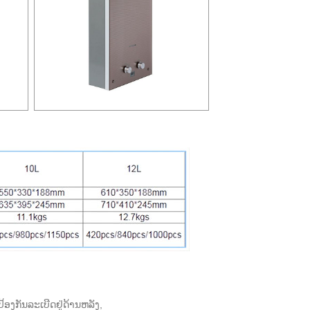
ອງກັນລະເບີດຢູ່ດ້ານຫລັງ,