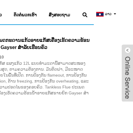
ລາວ
ວ
ຕິດຕໍ່ພວກເຮົາ
ສົ່ງສອບຖາມ
ເພດກະດານແກ້ວອາຍແກັສເຄື່ອງເຮັດຄວາມຮ້ອນ
Gayser ສໍາລັບເຮືອນຄົວ
10
ຍແກັສ ແຜງແກ້ວ 12L ແບບທຳມະດານີ້ສາມາດສະໜອງ
ທີ່ສິ້ນສຸດ, ຕາມຄວາມຕ້ອງການ. ມັນຕິດຝາ, ມີຂະໜາດ
າຍໃນພື້ນທີ່ເປີດ. ການປ້ອງກັນ flameout, ການປ້ອງກັນ
ion, ຕ້ານ freezing, ການປ້ອງກັນ overheating, ແລະ
ຄວາມປອດໄພຂອງຄອບຄົວ. Tankless Flue ປະເພດ
່ອງເຮັດຄວາມຮ້ອນນ້ໍາອາຍແກັສຂາຍຍົກ Gayser ສໍາ