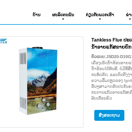
ໄຟຟ້າທີ່ບໍ່ສະຫຼາດ. ເຄື່ອງເຮັດຄວາມຮ້ອນນ້ໍາແກັດ
ບ້ານ
ຜະລິດຕະພັນ
ກ່ຽວ​ກັບ​ພວກ​ເຮົາ
ຂ່າ
Tankless Flue ປະ
ນ້ໍາອາຍແກັສຂາຍຍົກ 
ຕົວແບບ:JSD20-D10G
ເຄື່ອງເຮັດນ້ຳຮ້ອນອາ
ນ້ຳຮ້ອນໄດ້ທັນທີ, ບໍ່ມີ
ກະທັດຮັດ, ແລະຕິດຕັ້ງງ່
ຄວາມລົ້ມເຫຼວຂອງ Ignit
ອື່ນໆສາມາດຮັບປະກັນ
ກະດານແກ້ວອາຍແກັສເຄື
ລັບເຮືອນຄົວ
ສົ່ງສອບຖາມ