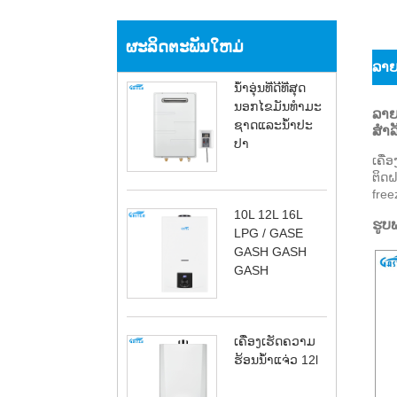
ຜະລິດຕະພັນໃຫມ່
ລາຍ​
ນ້ໍາອຸ່ນທີ່ດີທີ່ສຸດ
ນອກໄຂມັນທໍາມະ
ລາຍ​
ຊາດແລະນ້ໍາປະ
ສໍາ​
ປາ
ເຄື່
ຕິດຝ
free
10L 12L 16L
ຮູບ
LPG / GASE
GASH GASH
GASH
ເຄື່ອງເຮັດຄວາມ
ຮ້ອນນ້ໍາແຈ່ວ 12l