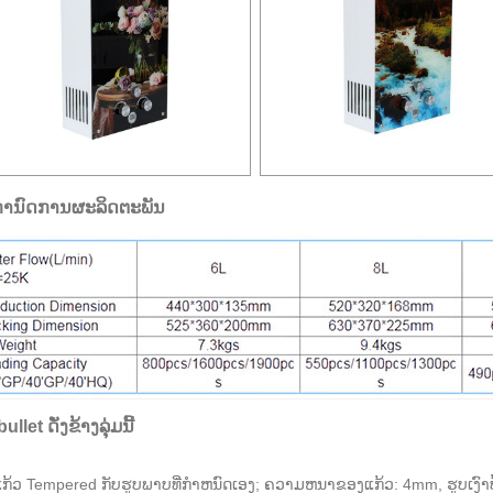
ກໍານົດການຜະລິດຕະພັນ
bullet ດັ່ງຂ້າງລຸ່ມນີ້
ກ້ວ Tempered ກັບຮູບພາບທີ່ກໍາຫນົດເອງ; ຄວາມຫນາຂອງແກ້ວ: 4mm, ຮູບເງົາປ້