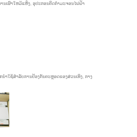
ນການເຜົາໃຫມ້ແຫ້ງ, ອຸປະກອນຕິດກໍາມະຈອນໄຟຟ້າ
ກນໍາໃຊ້ສໍາລັບການປ້ອງກັນຕະຫຼອດຂອງສ່ວນເທິງ, ກາງ