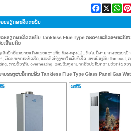
Facebook
X
Wha
ລະ​ອຽດ​ຜະ​ລິດ​ຕະ​ພັນ
ລະ​ອຽດ​ຜະ​ລິດ​ຕະ​ພັນ Tankless Flue Type ກະ​ດານ​ແກ້ວ​ອາຍ​ແກ​ັ​ສ​ເຄື່ອງ​
ລັບ​ເຮືອນ​ຄົວ
ອງເຮັດນ້ຳຮ້ອນອາຍແກັສແບບແຜງແກ້ວ flue-type12L ທົ່ວໄປນີ້ສາມາດສະໜອງນ້ຳຮ້ອນ
າ, ມີຂະໜາດກະທັດຮັດ, ແລະຕິດຕັ້ງງ່າຍໃນພື້ນທີ່ເປີດ. ການປ້ອງກັນ flameout, 
zing, ການປ້ອງກັນ overheating, ແລະອື່ນໆສາມາດຮັບປະກັນຄວາມປອດໄພຂອ
ພາບຂອງຜະລິດຕະພັນ Tankless Flue Type Glass Panel Gas Wate