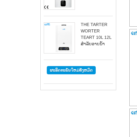
THE TARTER
WORTER
TEART 10L 12L
ສໍາລັບອາບນ້ໍາ
ຜະລິດຕະພັນໃຫມ່ທັງຫມົດ