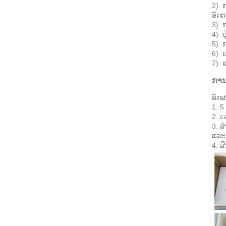
2) ກ
ອັດຕ
3) ກ
4) ປ
5) ກ
6) ເ
7) ແ
ການ
ລັກສ
1. 5
2. c
3. ສ
ແລະຕ
4. ສ