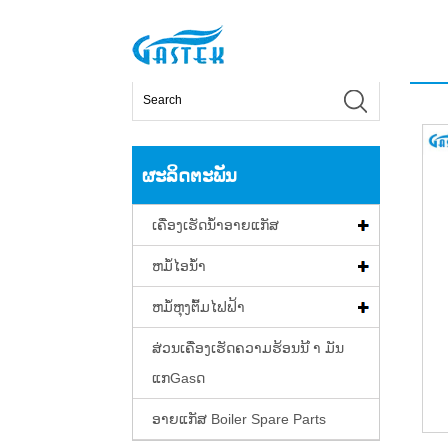
>
ຜະລິດຕະພັນ
>
ເຄື່ອງເຮັດນ້ໍາອາຍແກັສ
>
ວັດໄຟຟ້າທີ່ມີ
ບ້ານ
ຜະລິດຕະພັນ
ເຄື່ອງເຮັດນ້ໍາອາຍແກັສ
ຫມໍ້ໄອນ້ໍາ
ຫມໍ້ຫຸງຕົ້ມໄຟຟ້າ
ສ່ວນເຄື່ອງເຮັດຄວາມຮ້ອນນ້ ຳ ມັນ
ແກGasດ
ອາຍແກັສ Boiler Spare Parts