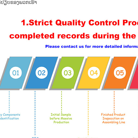
ໄດ້ປຽບຂອງພວກເຮົາ