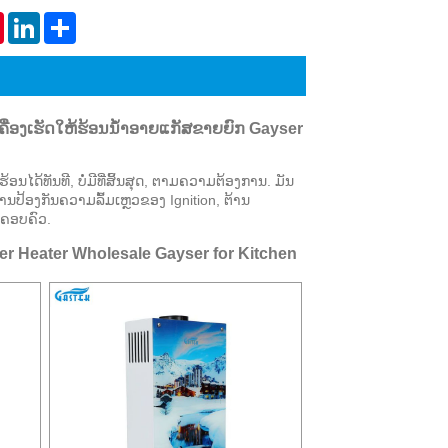
Live
tsApp
Pinterest
LinkedIn
Share
ເຮັດ​ໃຫ້​ຮ້ອນ​ນ​້​ໍ​າ​ອາຍ​ແກ​ັ​ສ​ຂາຍ​ຍົກ Gayser
ໄດ້ທັນທີ, ບໍ່ມີທີ່ສິ້ນສຸດ, ຕາມຄວາມຕ້ອງການ. ມັນ
ການປ້ອງກັນຄວາມລົ້ມເຫຼວຂອງ Ignition, ຕ້ານ
ງຄອບຄົວ.
r Heater Wholesale Gayser for Kitchen