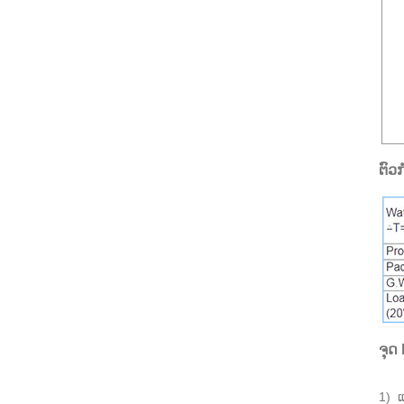
ຕົວ
ຈຸດ 
1) ແ