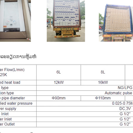
ລະອຽດການຫຸ້ມຫໍ່